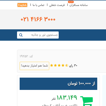
سامانه مسافران
فرصت شغلی
تماس با ما
English
021 4166 3000
کد: 19252
30 رای
شما هم امتیاز بدهید!
از 100,000 تومان
183,149
نفر
تاکنون خرید آنلاین کرده‌اند.