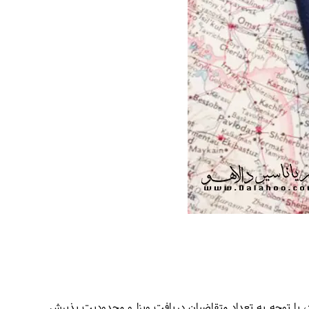
د، با توجه به تعداد متقاضیان دریافت ویزا و محدودیت پذیرش