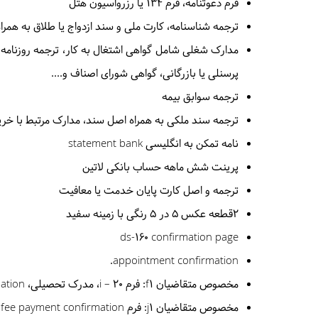
فرم دعوتنامه، فرم 134 یا رزرواسیون هتل
ترجمه شناسنامه، کارت ملی و سند ازدواج یا طلاق به همر
مدارک شغلی شامل گواهی اشتغال به کار، ترجمه روزنامه 
پرسنلی یا بازرگانی، گواهی شورای اصناف و....
ترجمه سوابق بیمه
ترجمه سند ملکی به همراه اصل سند، مدارک مرتبط با خرید
نامه تمکن به انگلیسی statement bank
پرینت شش ماهه حساب بانکی لاتین
ترجمه و اصل کارت پایان خدمت یا معافیت
2قطعه عکس 5 در 5 رنگی با زمینه سفید
ds-160 confirmation page
appointment confirmation.
مخصوص متقاضیان
f1
: فرم i – 20، مدرک تحصیلی،
ation
مخصوص متقاضیان
j1
: فرم ds – 2019،
 fee payment confirmation