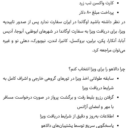
کارت واکسن تب زرد
پرداخت مبلغ 80 دلار
در نظر داشته باشید اوگاندا در ایران سفارت ندارد پس از صدور تاییدیه
ویزا، برای دریافت ویزا به سفارت اوگاندا در
شهرهای ابوظبی، آبوجا، آدیس
آبابا، آنکارا، پکن، برلین، بروکسل، کانبرا، لندن، نیویورک، دهلی نو و غیره
می‌توان مراجعه کرد.
چرا دالاهو را برای ویزا انتخاب کنم؟
سابقه‌ طولانی اخذ ویزا در تورهای گروهی خارجی و اشراف کامل به
شرایط دریافت ویزا
گرفتن رزرو بلیط رفت و برگشت پرواز در صورت درخواست مسافر
با مهر و امضای آژانس
اطلاعات به‌روز و دقیق از شرایط دریافت ویزا
پاسخگویی سریع توسط پشتیبان‌های دالاهو