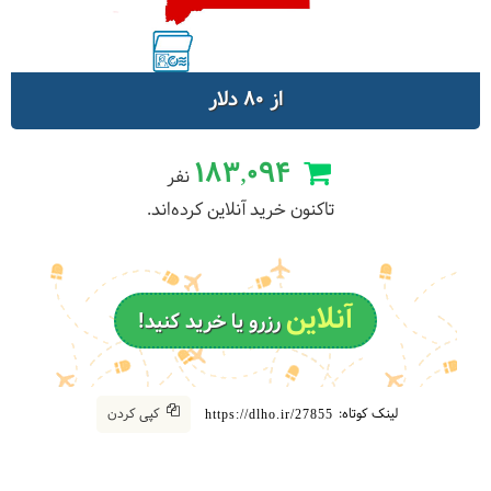
از 80 دلار
183,094
نفر
تاکنون خرید آنلاین کرده‌اند.
آنلاین
رزرو یا خرید کنید!
لینک کوتاه:
کپی کردن
https://dlho.ir/27855