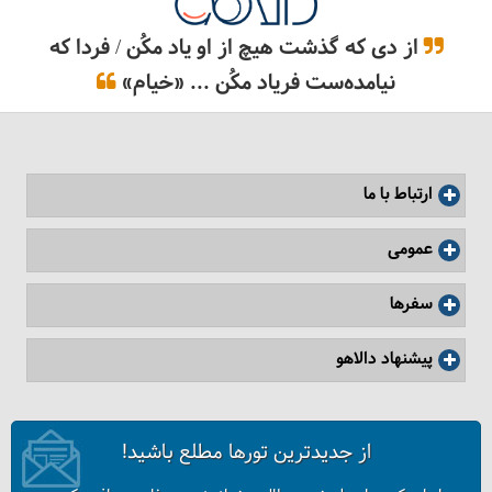
از دی که گذشت هیچ از او یاد مکُن / فردا که
نیامده‌ست فریاد مکُن ... «خیام»
ارتباط با ما
عمومی
سفرها
پیشنهاد دالاهو
از جدیدترین تورها مطلع باشید!