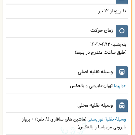
10 روزه از 12 تیر
زمان حرکت
پنج‌شنبه
1404/04/12
(طبق ساعت مندرج در بلیط)
وسیله نقلیه اصلی
هواپیما
تهران-نایروبی و بالعکس
وسیله نقلیه محلی
وسیلۀ نقلیۀ توریستی
(ماشین های سافاری (8 نفره) + پرواز
نایروبی-مومباسا و بالعکس)