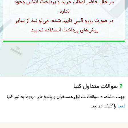
در حال حاضر امکان خرید و پرداخت آنلاین وجود
ندارد.
به طرف فرودگاه مومباسا می‌رویم و به سمت نایروبی
در صورت رزرو قبلی تایید شده، می‌توانید از سایر
پرواز می‌کنیم. انتظار در سالن ترانزیت فرودگاه نایروبی و
سپس پرواز به سوی دوحه، دوبی یا شارجه با توجه به
روش‌های پرداخت استفاده نمایید.
ایرلاین خواهیم داشت. طبق برنامه پروازی مدتی در سالن
ترانزیت فرودگاه خواهیم بود.
= پرواز
10
شنبه
1404/04/21
|
July 12, 2025
سوالات متداول کنیا
بسوی تهران پرواز می‌کنیم و راهی ایران خواهیم شد.
جهت مشاهده سوالات متداول همسفران و پاسخ‌های مربوط به تور کنیا
اینجا
را کلیک نمایید.