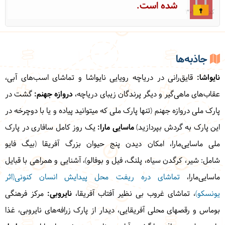
شده است.
کد: 30337
جاذبه‌ها
نایواشا:
قایق‌رانی در دریاچه رویایی نایواشا و تماشای اسب‌های آبی،
عقاب‌های ماهی‌گیر و دیگر پرندگان زیبای دریاچه،
دروازه جهنم:
گشت در
پارک ملی دروازه جهنم (تنها پارک ملی که میتوانید پیاده و یا با دوچرخه در
این پارک به گردش بپردازید)
ماسایی مارا:
یک روز کامل سافاری در پارک
ملی ماسایی‌مارا، امکان دیدن پنج حیوان بزرگ آفریقا (بیگ فایو
شامل:
شیر، کرگدن سیاه، پلنگ، فیل و بوفالو)
،
آشنایی و همراهی با قبایل
ماسایی‌مارا،
تماشای دره ریفت محل پیدایش انسان کنونی(اثر
یونسکو)
، تماشای غروب بی نظیر آفتاب آفریقا،
نایروبی:
مرکز فرهنگی
بوماس و رقصهای محلی آفریقایی، دیدار از پارک زرافه‌های نایروبی، غذا