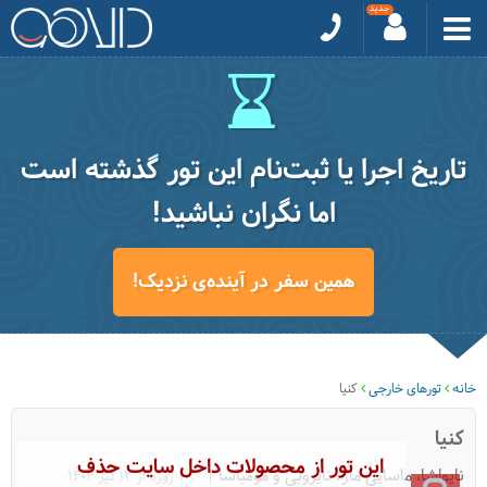
تاریخ اجرا یا ثبت‌نام این تور گذشته است
اما نگران نباشید!
همین سفر در آینده‌ی نزدیک!
خانه
تورهای خارجی
کنیا
کنیا
این تور از محصولات داخل سایت حذف
نایواشا، ماسایی مارا، نایروبی و مومباسا
|10 روزه از 12 تیر 1404