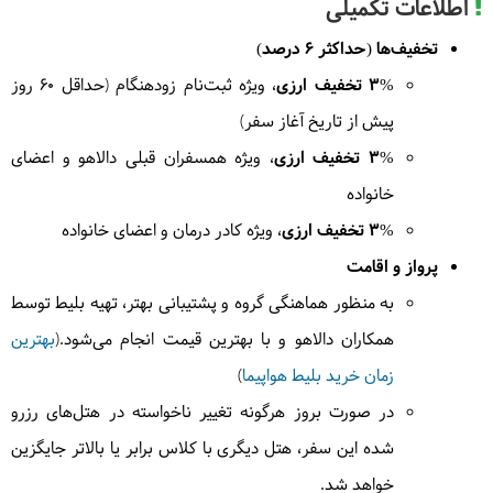
اطلاعات تکمیلی
4
یکشنبه
1404/04/15
|
July 6, 2025
تخفیف‌ها (حداکثر 6 درصد)
پس از صبحانه به سمت نایواشا حرکت میکنیم. پس از
3% تخفیف ارزی
، ویژه ثبت‌نام زودهنگام (حداقل ۶۰ روز
ناهار و استراحتی کوتاه بعدازظهر زمان گشت در پارک ملی
پیش از تاریخ آغاز سفر)
hells gate فرا می‌رسد. در این پارک ملی می‌توانید از
3% تخفیف ارزی
، ویژه همسفران قبلی دالاهو و اعضای
نزدیک با حیوانات عکس بگیرید. (تنها پارک ملی که
خانواده
میتوانید پیاده و یا با دوچرخه در این پارک به گردش
بپردازید).
= لوج نایواشا
3% تخفیف ارزی
، ویژه کادر درمان و اعضای خانواده
پرواز و اقامت
به منظور هماهنگی گروه و پشتیبانی بهتر، تهیه بلیط توسط
5
همکاران دالاهو و با بهترین قیمت انجام می‌شود.(
بهترین
دوشنبه
1404/04/16
|
July 7, 2025
زمان خرید بلیط هواپیما
)
پس از صبحانه گشت در شبه جزیره هلال شامل
قایق‌رانی
در صورت بروز هرگونه تغییر ناخواسته در هتل‌های رزرو
در دریاچه رویایی نایواشا و تماشای اسب‌های آبی، عقاب‌های
شده این سفر، هتل دیگری با کلاس برابر یا بالاتر جایگزین
خواهیم داشت. بعد
ماهی‌گیر و دیگر پرندگان زیبای دریاچه،
از ظهر وقت آزاد در
هتل را خواهید داشت.
محوطه زیبای
خواهد شد.