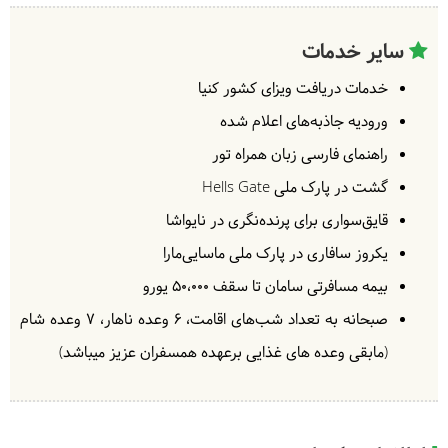
بعد از صرف صبحانه به سمت ماسای مارا حرکت می‌کنیم،
پس از رسیدن به هتل در ماسای مارا و صرف ناهار، بعد از
سایر خدمات
ظهر به دیدار مردم ماسایی میرویم تا با فرهنگ بومی این
خدمات دریافت ویزای کشور کنیا
قوم آشنا شویم.
= لوج ماسای مارا
ورودیه جاذبه‌های اعلام شده
راهنمای فارسی زبان همراه تور
گشت در پارک ملی Hells Gate
3
شنبه
1404/04/14
|
July 5, 2025
قایق‌سواری برای پرنده‌نگری در
نایواشا
امروز را به آشنایی با حیات وحش پارک ملی ماسایی مارا
یکروز سافاری در پارک ملی ماسایی‌مارا
سپری خواهیم کرد. سافاری در محیط زیست طبیعی بیگ
بیمه مسافرتی سامان تا سقف ۵۰،۰۰۰ یورو
فایو (پنج حیوان بزرگ افریقا) و دیگر حیوانات پارک نظیر
صبحانه به تعداد شب‌های اقامت، 6 وعده‌ ناهار، 7 وعده شام
اسب‌های آبی، کروکدیل، گله‌های شیر، گور خر، گاوهای
یالدار و زرافه‌ها تجربه بی‌نظیری خواهد بود.
= لوج
(مابقی وعده های غذایی برعهده همسفران عزیز میباشد)
ماسایی مارا