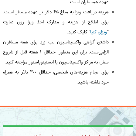
7
عهده همسفران است.
چهارشنبه
1404/04/18
|
July 9, 2025
هزینه دریافت ویزا به مبلغ 45 دلار بر عهده مسافر است.
وقت آزاد برای گشت و تفریحات دریایی در مومباسا
برای اطلاع از هزینه و مدارک اخذ ویزا روی عبارت
خواهید داشت.
= مومباسا
"
ویزای کنیا
" کلیک کنید.
داشتن گواهی واکسیناسیون تب زرد برای همه مسافران
الزامی‌ست. برای این منظور، حداقل ۱ هفته قبل از شروع
8
پنج‌شنبه
1404/04/19
|
July 10, 2025
سفر، به مراکز واکسیناسیون یا انستیتوپاستور مراجعه کنید.
امروز تا ظهر وقت آزاد برای گشت اختیاری نیمروز برای
برای انجام هزینه‌های شخصی، حداقل 300 دلار به همراه
بازدید از بافت قدیم مومباسا و قلعه مسیح و بازاچه صنایع
خود داشته باشید.
دستی خواهیم داشت، بعد از ظهر همسفران وقت آزاد
برای گشت و تفریحات دریایی در مومباسا خواهند داشت.
= مومباسا
9
جمعه
1404/04/20
|
July 11, 2025