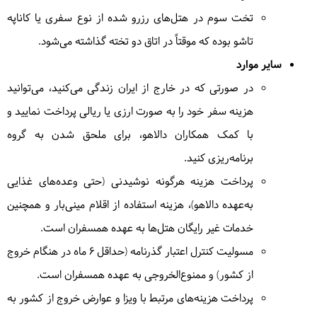
= لوج نایواشا
تخت سوم در هتل‌های رزرو شده از نوع سفری یا کاناپه
تاشو بوده که موقتاً در اتاق دو تخته گذاشته می‌شود.
سایر موارد
6
سه‌شنبه
1404/04/17
|
July 8, 2025
در صورتی که در خارج از ایران زندگی می‌کنید، می‌توانید
هزینه سفر خود را به صورت ارزی یا ریالی پرداخت نمایید و
پس از صبحانه وقت آزاد جهت عکاسی در محوطه زیبای
با کمک همکاران دالاهو، برای ملحق شدن به گروه
هتل را دارید و سپس به سمت نایروبی حرکت میکنیم.
بین مسیر از دره ریفت محل پیدایش انسان هوموساپین
برنامه‌ریزی کنید.
توقف خواهیم داشت و به تماشای طبیعت زیبای پانورامای
پرداخت هزینه هرگونه نوشیدنی (حتی وعده‌های غذایی
خواهیم نشست و با تاریخ پیدایش اجدادمان آشنا خواهیم
به‌عهده دالاهو)، هزینه استفاده از اقلام مینی‌بار و همچنین
شد. در ادامه جهت تماشای زرافه‌ها و امکان لمس‌شان به
خدمات غیر رایگان هتل‌ها به عهده همسفران است.
پارک زرافه‌ها میرویم. پس از رسیدن به نایروبی به سمت
مومباسا پرواز میکنیم.
= مومباسا
مسولیت کنترل اعتبار گذرنامه (حداقل ۶ ماه در هنگام خروج
از کشور) و ممنوع‌الخروجی به عهده همسفران است.
پرداخت هزینه‌های مرتبط با ویزا و عوارض خروج از کشور به