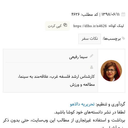
1398/06/11
|
کد مطلب:
4626
لینک کوتاه:
کپی کردن
https://dlho.ir/n4626
برچسب‌ها:
نکات سفر
سیما رفیعی
کارشناس ارشد فلسفه غرب، علاقه‌مند به سینما،
مطالعه و ورزش
گردآوری و تنظیم:
تحریریه دالاهو
لطفا در نشر دانسته‌های خود کوشا باشید.
برداشت و استفاده غیرتجاری از مطالب این وب‌سایت، حتی بدون ذکر