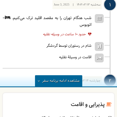
1
سه‌شنبه
1404/03/13
|
June 3, 2025
شب هنگام تهران را به مقصد اقلید ترک می‌کنیم.
=
اتوبوس
حدود 10 ساعت در وسیله نقلیه
شام در رستوران توسط گردشگر
اقامت در وسیلۀ نقلیه
2
مشاهده
ادامه
برنامه سفر
چهارشنبه
1404/03/14
|
June 4, 2025
حوالی صبح به اقلید می‌رسیم. بعد از صرف صبحانه راهی
بازدید از تنگه و آبشار براق خواهیم شد. سپس به سوی
پذیرایی و اقامت
آبشار مارگون می‌رویم. بعد از ناهار در طبیعت برای
تماشای آبشار زیبای مارگون خواهیم رفت. سپس به سوی