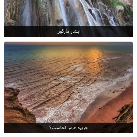
آبشار مارگون
جزیره هرمز کجاست؟