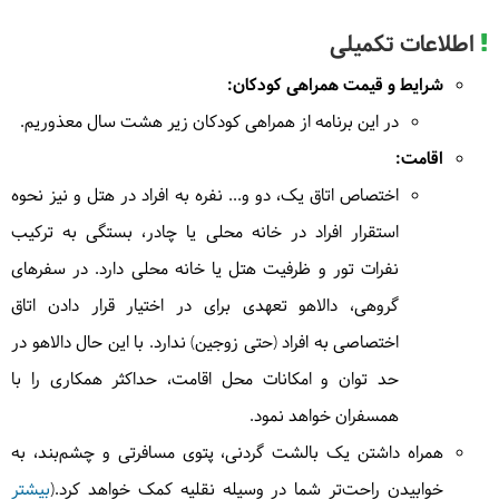
حدود 6 ساعت راهپیمایی در شیب متوسط
3
اطلاعات تکمیلی
صبحانه در رستوران هتل توسط دالاهو
ناهار در رستوران
در
رستوران هتل
| به عهده
دالاهو
توسط دالاهو
شام در رستوران توسط گردشگر
شرایط و قیمت همراهی کودکان:
در این برنامه از همراهی کودکان زیر هشت سال معذوریم.
در
رستوران
| به عهده
دالاهو
اقامت در هتل ۴*
اقامت:
در
رستوران
| به عهده
گردشگر
اختصاص اتاق یک، دو و... نفره به افراد در هتل و نیز نحوه
هتل ۴*
(پارسیان آزادی یاسوج)
4
استقرار افراد در خانه محلی یا چادر، بستگی به ترکیب
جمعه
1404/03/16
|
June 6, 2025
نفرات تور و ظرفیت هتل یا خانه محلی دارد. در سفرهای
4
بعد از صرف صبحانه به سوی تهران خواهیم رفت. در
گروهی، دالاهو تعهدی برای در اختیار قرار دادن اتاق
مسیر از پل پاتاوه بازدید می‌کنیم همین طور از غار ده
در
رستوران هتل
| به عهده
دالاهو
اختصاصی به افراد (حتی زوجین) ندارد. با این حال دالاهو در
شیخ دیدن خواهیم کرد. سپس به سوی سمیرم می‌رویم.
در
رستوران
| به عهده
دالاهو
بعد از صرف ناهار مسیرمان را تا رسیدن به تهران ادامه
حد توان و امکانات محل اقامت، حداکثر همکاری را با
خواهیم داد.
همسفران خواهد نمود.
حدود 2 ساعت دامنه‌گردی در شیب متوسط
همراه داشتن یک بالشت گردنی، پتوی مسافرتی و چشم‌بند، به
خوابیدن راحت‌تر شما در وسیله نقلیه کمک خواهد کرد.(
بیشتر
صبحانه در رستوران هتل توسط دالاهو
ناهار در رستوران