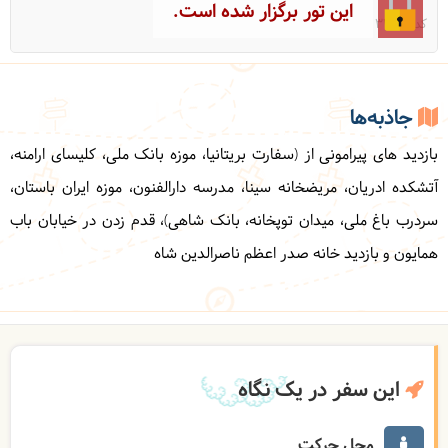
این تور برگزار شده است.
کد: 33011
جاذبه‌ها
بازدید های پیرامونی از (سفارت بریتانیا، موزه بانک ملی، کلیسای ارامنه،
آتشکده ادریان، مریضخانه سینا، مدرسه دارالفنون، موزه ایران باستان،
سردرب باغ ملی، میدان توپخانه، بانک شاهی)، قدم زدن در خیابان باب
همایون و بازدید خانه صدر اعظم ناصرالدین شاه
این سفر در یک نگاه
محل حرکت