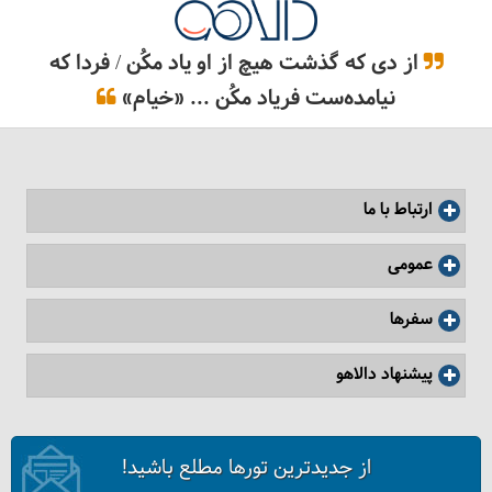
از دی که گذشت هیچ از او یاد مکُن / فردا که
نیامده‌ست فریاد مکُن ... «خیام»
ارتباط با ما
عمومی
سفرها
پیشنهاد دالاهو
از جدیدترین تورها مطلع باشید!