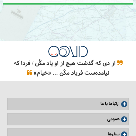
از دی که گذشت هیچ از او یاد مکُن / فردا که
نیامده‌ست فریاد مکُن ... «خیام»
ارتباط با ما
عمومی
سفرها