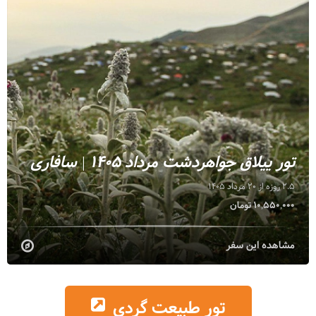
تور ییلاق جواهردشت مرداد 1405 | سافاری
2.5 روزه از 20 مرداد 1405
10,550,000 تومان
مشاهده این سفر
تور طبیعت گردی