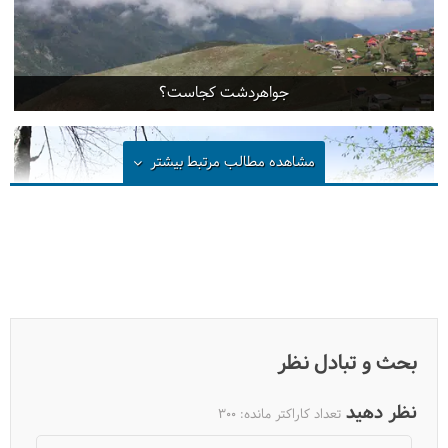
جواهردشت کجاست؟
مشاهده مطالب مرتبط
بیشتر
بحث و تبادل نظر
موزه میراث روستایی گیلان
نظر دهید
تعداد کاراکتر مانده:
300