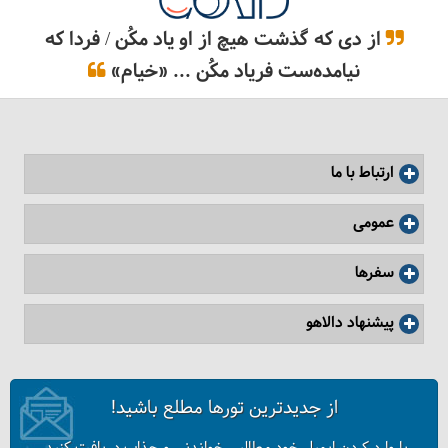
از دی که گذشت هیچ از او یاد مکُن / فردا که
نیامده‌ست فریاد مکُن ... «خیام»
مقبره کاشف‌السلطنه - گیلان
ارتباط با ما
عمومی
سفرها
پیشنهاد دالاهو
از جدیدترین تورها مطلع باشید!