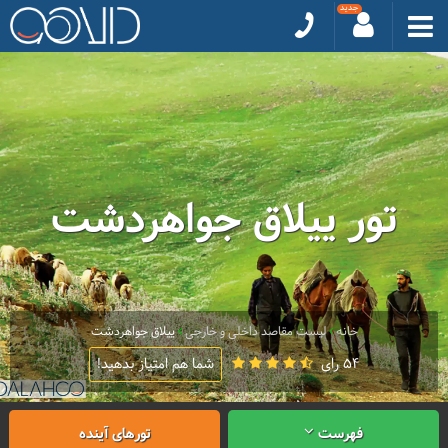
تور ییلاق جواهردشت
خانه
لیست مقاصد داخلی و خارجی
ییلاق جواهردشت
54 رای
شما هم امتیاز بدهید!
فهرست
تورهای آینده