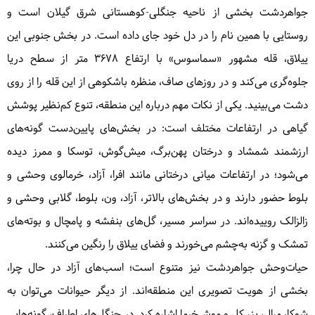
جواهردشت بخشی از ناحیه جنگلی-کوهستانی شرق گیلان است و
روستایی با همین نام را در دل خود جای داده است. در بخش جنوبی این
ییلاق، قله مشهور «سماسوس» با ارتفاع ۳۶۷۸ متر از سطح دریا
جلوه‌گری می‌کند و در روزهای صاف، منظره باشکوهی از این قله را از روی
دشت می‌بینید. یکی از نکات مهم درباره این منطقه، تنوع کم‌نظیر پوشش
گیاهی در ارتفاعات مختلف است: در بخش‌های پایین‌دست گونه‌های
ارزشمند شمشاد و درختان پهن‌برگ، میش‌گوش، توسکا و ممرز دیده
می‌شود؛ در ارتفاعات میانی درختانی مانند افرا، آزاد، خرمالوی وحشی و
بلوط حضور دارند و در بخش‌های بالاتر، آزاد، ون، بلوط، گلابی وحشی و
زالزالک روییده‌اند. در سراسر مسیر، گل‌های بنفشه و پامچال و بوته‌های
تمشک و گزنه به‌چشم می‌خورند و فضای ییلاق را رنگین می‌کنند.
حیات‌وحش جواهردشت نیز متنوع است؛ اسب‌های آزاد در حال چرا،
بخشی از هویت تصویری این منطقه‌اند. از دیگر حیوانات می‌توان به
شوکا، مرال، بز، کل و موش‌خرما اشاره کرد. در جنگل‌های اطراف، گونه‌هایی