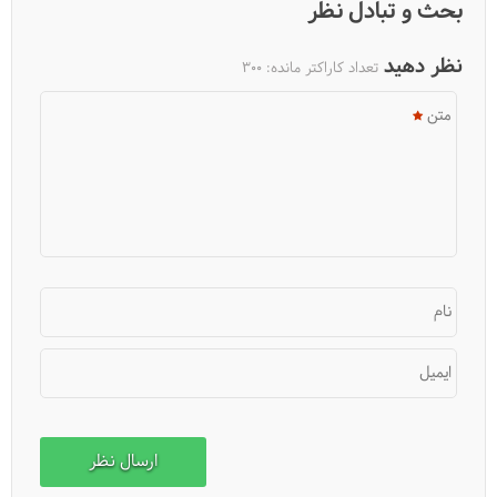
بحث و تبادل نظر
دریاچه نئور تا سوباتان کجاست؟
نظر دهید
تعداد کاراکتر مانده:
300
متن
نام
ایمیل
دریاچه نمک حاج علی قلی کجاست؟