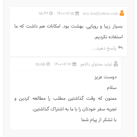
15:36
1400/07/15
key.kia@yahoo.com
بسیار زیبا و رویایی. بهشت بود. امکانات هم داشت که ما
استفاده نکردیم.
پاسخ دهید...
تولید محتوای دالاهو
1400/07/17
15:55
دریاچه سقالکسار
دوست عزیز
سلام
ممنون که وقت گذاشتین مطلب را مطالعه کردین و
تجربه سفر خودتان را با ما به اشتراک گذاشتین.
با تشکر از پیام شما