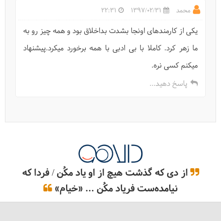
محمد
1397/02/31
22:31
یکی از کارمندهای اونجا بشدت بداخلاق بود و همه چیز رو به
ما زهر کرد. کاملا با بی ادبی با همه برخورد میکرد.پیشنهاد
دریاچه نمک حوض سلطان و طغرود کجاست؟
میکنم کسی نره.
پاسخ دهید...
از دی که گذشت هیچ از او یاد مکُن / فردا که
نیامده‌ست فریاد مکُن ... «خیام»
درباره دریاچه نمک خور