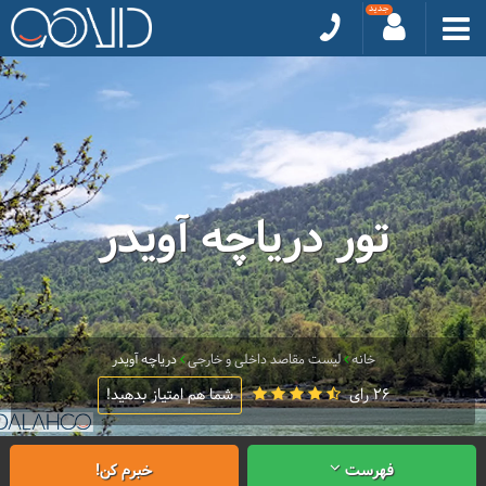
تور دریاچه آویدر
خانه
لیست مقاصد داخلی و خارجی
دریاچه آویدر
26 رای
شما هم امتیاز بدهید!
فهرست
خبرم کن!