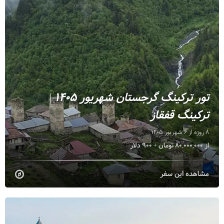
تور ترکینگ گرجستان شهریور 1405 |
ترکینگ قفقاز
8 روزه از 6 شهریور 1405
از 80,000,000 تومان + 900 دلار
مشاهده این سفر