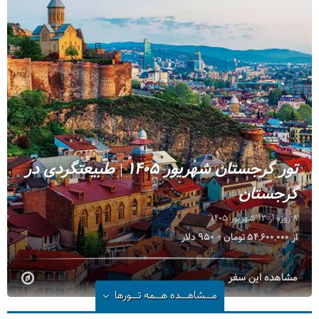
تور گرجستان شهریور 1405 | طبیعتگردی در
گرجستان
8 روزه از 13 شهریور 1405
از 54,600,000 تومان + 950 دلار
مشاهده این سفر
مــشاهــده
هــمه تــورها