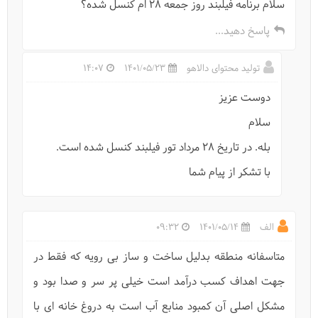
سلام برنامه فیلبند روز جمعه ۲۸ ام کنسل شده؟
راهنمای سفر به سوباتان
پاسخ دهید...
تولید محتوای دالاهو
1401/05/23
14:07
دوست عزیز
سلام
بله. در تاریخ 28 مرداد تور فیلبند کنسل شده است.
با تشکر از پیام شما
الف
1401/05/14
09:32
متاسفانه منطقه بدلیل ساخت و ساز بی رویه که فقط در
جهت اهداف کسب درآمد است خیلی پر سر و صدا بود و
مشکل اصلی آن کمبود منابع آب است به دروغ خانه ای با