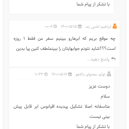
با تشکر از پیام شما
ابراهیم لشنی زند
1400/05/15
00:06
چه موقع بریم که ابرهارو ببینیم سفر من فقط ۱ روزه
است؟؟؟شاید نتونم جوابهایتان را ببینملطف کنین پیا بدین
پاسخ دهید...
تولید محتوای دالاهو
1400/05/16
10:33
دوست عزیز
سلام
متاسفانه اصلا تشکیل پیدیده اقیانوس ابر قابل پیش
بینی نیست.
با تشکر از پیام شما