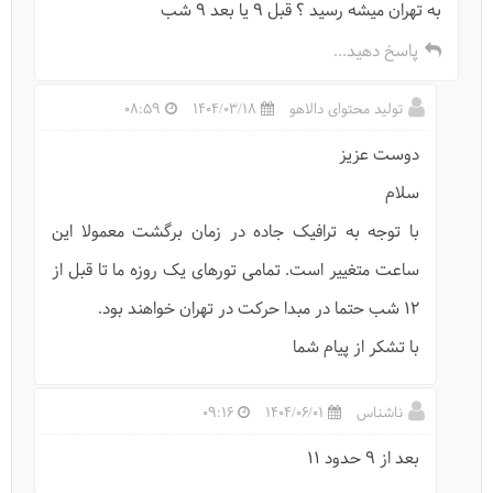
به تهران میشه رسید ؟ قبل ۹ یا بعد ۹ شب
پاسخ دهید...
تولید محتوای دالاهو
1404/03/18
08:59
ییلاق داماش کجاست؟
دوست عزیز
سلام
با توجه به ترافیک جاده در زمان برگشت معمولا این
ساعت متغییر است. تمامی تورهای یک روزه ما تا قبل از
12 شب حتما در مبدا حرکت در تهران خواهند بود.
با تشکر از پیام شما
ناشناس
1404/06/01
09:16
بعد از ۹ حدود ۱۱
سفر به فیلبند٬ مرتفع‌ترین ییلاق مازندران