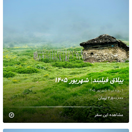
ییلاق فیلبند| شهریور 1405
1 روزه در 8 شهریور 1405
2,500,000 تومان
مشاهده این سفر