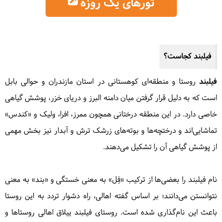
تورهای یک روزه
فیلبند کجاست؟
فیلبند
روستا و منطقه‌ای کوهستانی در استان مازندران و حوالی بابل
است که به دلیل قرار گرفتن میان دامنه البرز و دریای خزر، پوشش گیاهی
خاصی دارد. در این منطقه درختانی همچون ممرز، افرا، ولیک و «کندس»
تماشایی‌اند و درختچه‌ها و بوته‌های زرشک ترش و آبدار نیز بخش مهمی
از پوشش گیاهی آن را تشکیل می‌دهند.
ییلاق فیلبند| شهریور 1405
نام فیلبند را بعضی‌ها از ترکیب «فِل» به معنی خستگی و «بند» به معنی
1 روزه در 20 شهریور 1405
نتوانستن می‌دانند؛ بر اساس گفته اهالی، راه دشوار تردد به این روستا
2,500,000 تومان
باعث این نام‌گذاری شده است. روستای فیلبند ییلاق اهالی روستاها و