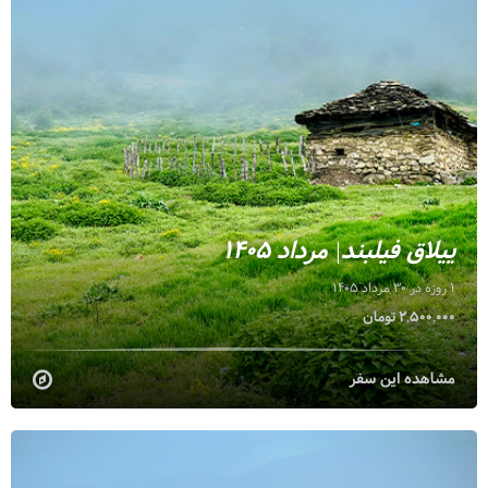
ییلاق فیلبند| مرداد 1405
1 روزه در 30 مرداد 1405
2,500,000 تومان
مشاهده این سفر