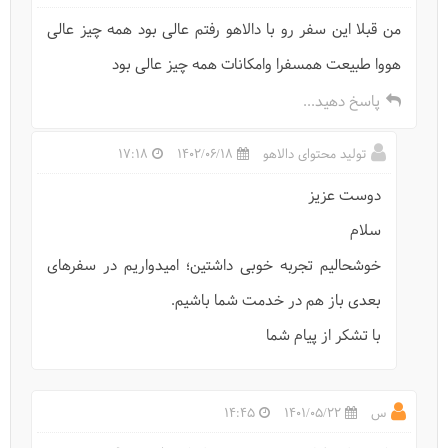
من قبلا این سفر رو با دالاهو رفتم عالی بود همه چیز عالی
هووا طبیعت همسفرا و‌امکانات همه چیز عالی بود
پاسخ دهید...
تولید محتوای دالاهو
1402/06/18
17:18
ییلاق آغوزحال کجاست؟
دوست عزیز
سلام
خوشحالیم تجربه خوبی داشتین؛ امیدواریم در سفرهای
بعدی باز هم در خدمت شما باشیم.
با تشکر از پیام شما
س
1401/05/22
14:45