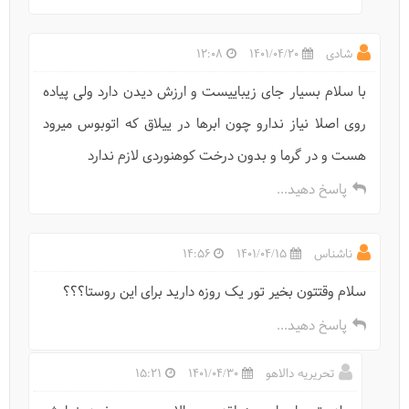
شادی
1401/04/20
12:08
با سلام بسیار جای زیباییست و ارزش دیدن دارد ولی پیاده
روی اصلا نیاز ندارو چون ابرها در ییلاق که اتوبوس میرود
هست و در گرما و بدون درخت کوهنوردی لازم ندارد
پاسخ دهید...
ناشناس
1401/04/15
14:56
سلام وقتتون بخیر تور یک روزه دارید برای این روستا؟؟؟
پاسخ دهید...
تحریریه دالاهو
1401/04/30
15:21