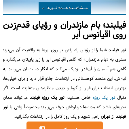
مــشاهــده
هــمه تــورها
فیلبند؛ بام مازندران و رؤیای قدم‌زدن
روی اقیانوس ابر
تور فیلبند
شما را از رؤیای راه رفتن بر روی ابرها به واقعیت آن می‌برد؛
سفری به «بام مازندران» که گاهی اقیانوس ابر را زیر پای‌تان می‌گذارد و
گاهی هم آسمان را آن‌قدر نزدیک می‌کند که انگار دست‌تان می‌رسد به
لبه‌اش. این مقصد کوهستانی در ارتفاعات چلاو قرار دارد و برای خیلی‌ها،
بهترین انتخاب برای فرار از گرما و دیدن منظره‌های متفاوت است. اگر
ییلاق فیلبند| شهریور 1405
دنبال
تور یک روزه
خاص هستید،
تور یک روزه فیلبند
می‌تواند همان
1 روزه در 13 شهریور 1405
تجربه‌ای باشد که مدت‌ها درباره‌اش حرف می‌زنید؛ مخصوصاً وقتی با
تور
2,500,000 تومان
فیلبند از تهران
راهی شوید و یک روز کامل را در ارتفاعات بگذرانید.
مشاهده این سفر