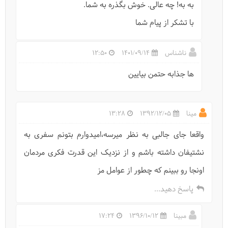
به به! چه عالی. خوش بگذره به شما.
با تشکر از پیام شما
ناشناس
1401/09/14
12:50
ها جذابه حتمن بیایین
مینا
1392/12/05
13:28
واقعا جای جالبی به نظر میرسه،امیدوارم بتونم سفری به
نشتیفان داشته باشم و از نزدیک این قدرت فکری مردمان
اونجا رو ببینم که چطور از عوامل مز
پاسخ دهید...
مبینا
1396/10/12
17:24