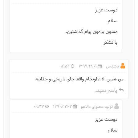
پرونده ثبت جهانی آسبادهای خواف تهیه می شود
دوست عزیز
سلام
ممنون برامون پیام گذاشتین.
با تشکر
ناشناس
1399/12/01
16:54
من همین الان اونجام واقعا جای تاریخی و جذابیه
پاسخ دهید...
جهان‌ نما کجاست؟
تولید محتوای دالاهو
1399/12/02
09:37
دوست عزیز
سلام