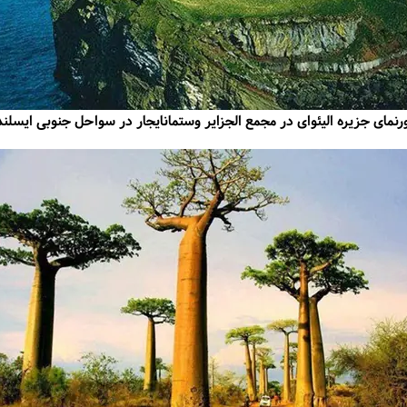
رنمای جزیره الیئوای در مجمع الجزایر وستمانایجار در سواحل جنوبی ایسلند