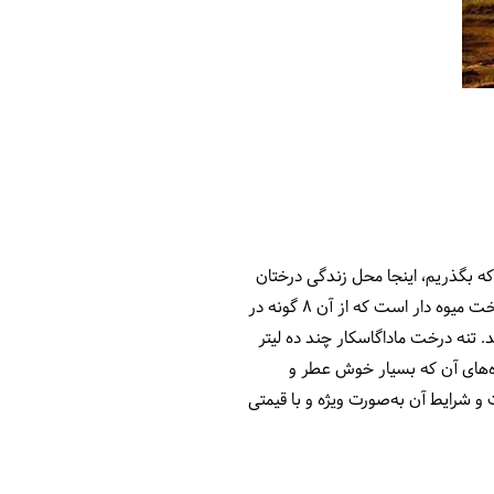
ه بگذریم، اینجا محل زندگی درختان
بائوباب است. همان‌هایی که شاید اولین بار نام‌شان را در کتاب شازده کوچولو خوانده بودید. بائوباب، درواقع یک درخت میوه ‌دار است که از آن 8 گونه در
‌شوند. تنه درخت ماداگاسکار چند ده لیتر
ه‌های آن که بسیار خوش عطر و
 و شرایط آن به‌صورت ویژه و با قیمتی