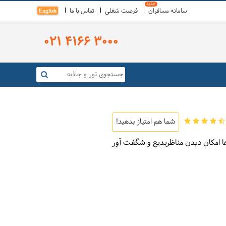
سامانه مسافران
فرصت شغلی
تماس با ما
English
021 4166 3000
شما هم امتیاز بدهید!
ها امکان دیدن مناظربدیع و شگفت آور