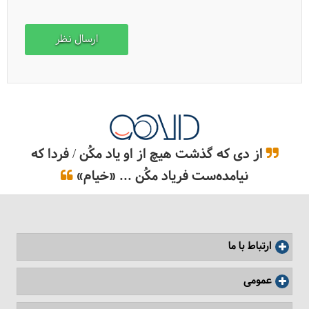
از دی که گذشت هیچ از او یاد مکُن / فردا که
نیامده‌ست فریاد مکُن ... «خیام»
ارتباط با ما
عمومی