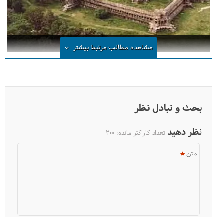
فیلم: معبد شگفت‌انگیز Angkor
مشاهده مطالب مرتبط
بیشتر
بحث و تبادل نظر
نظر دهید
تعداد کاراکتر مانده:
300
متن