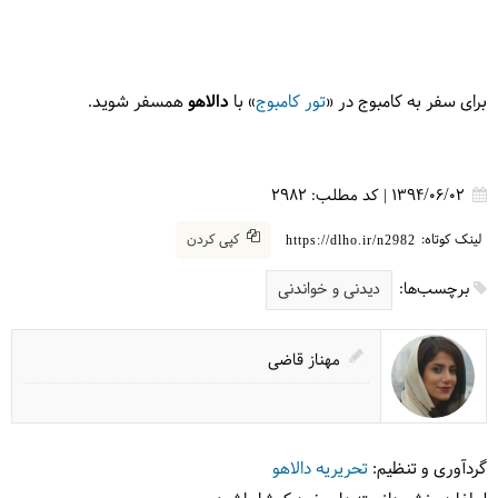
برای سفر به کامبوج در «
تور کامبوج
» با
دالاهو
همسفر شوید.
1394/06/02
|
کد مطلب:
2982
لینک کوتاه:
کپی کردن
https://dlho.ir/n2982
برچسب‌ها:
دیدنی و خواندنی
مهناز قاضی
گردآوری و تنظیم:
تحریریه دالاهو