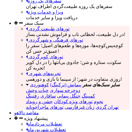
سفرهای یک روزه
سفرهای یک روزه طبیعت‌گردی اطراف تهران
ویزا و خدمات ویژه
دریافت ویزا و سایر خدمات
سبک سفر
تورهای طبیعت گردی
در دل طبیعت، لحظاتی ناب و فراموش نشدنی بساز!
تورهای فرهنگی و شهرگردی
کوچه‌پس‌کوچه‌ها، موزه‌ها و طعم‌های اصیل؛ سفر را
عمیق‌تر حس کن!
تورهای کویرگردی
سکوت، ستاره و شن؛ جادوی بی‌انتها را در دل کویر
تجربه کن!
تجربه‌های شهری
روزی متفاوت در شهر؛ از سینما تا بازی و دورهمی!
سایر سبک‌های سفر
پیمایش (ترکینگ)
کوهنوردی
دوچرخه سواری
حیات وحش
کمپینگ
جنگل پیمایی
سافاری
رفتینگ
نجوم
تورهای ویژه کودکان
جشن و رویداد
تهران گردی
زبان غیرفارسی
تورهای ماجراجویانه
مقاصد دالاهو
پیشنهاد ویژه
تعطیلات مردادماه
تعطیلات شهریورماه