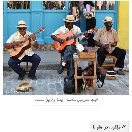
اینجا سرزمین سالسا، رومبا و ترووآ است.
2- مَلِکون در هاوانا