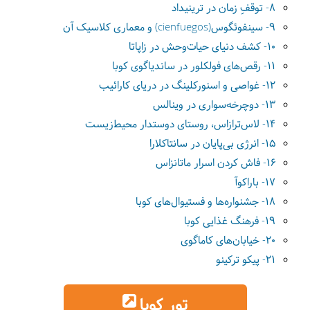
8- توقفِ زمان در ترینیداد
9- سینفوئگوس(cienfuegos) و معماری کلاسیک آن
10- کشف دنیای حیات‌وحش در زاپاتا
11- رقص‌های فولکلور در ساندیاگوی کوبا
12- غواصی و اسنورکلینگ در دریای کارائیب
13- دوچرخه‌سواری در وینالس
14- لاس‌ترازاس، روستای دوستدار محیط‌زیست
15- انرژی بی‌پایان در سانتا‌کلارا
16- فاش کردن اسرار ماتانزاس
17- باراکوآ
18- جشنواره‌ها و فستیوال‌های کوبا
19- فرهنگ غذایی کوبا
20- خیابان‌های کاماگوی
21- پیکو ترکینو
تور کوبا