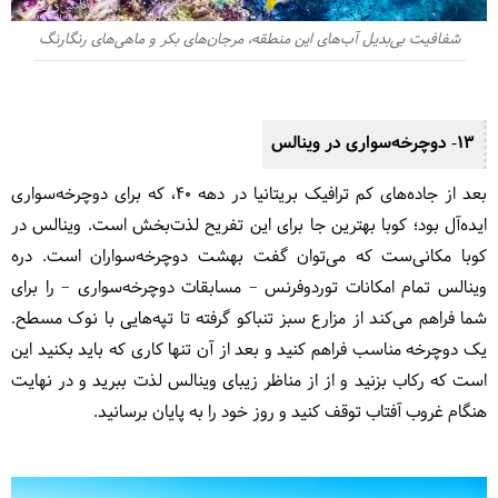
شفافیت بی‌بدیل آب‌های این منطقه، مرجان‌های بکر و ماهی‌های رنگارنگ
13- دوچرخه‌سواری در وینالس
بعد از جاده‌های کم ترافیک بریتانیا در دهه 40، که برای دوچرخه‌سواری
ایده‌آل بود؛ کوبا بهترین جا برای این تفریح لذت‌بخش است. وینالس در
کوبا مکانی‌ست که می‌توان گفت بهشت دوچرخه‌سواران است. دره
وینالس تمام امکانات توردوفرنس – مسابقات دوچرخه‌سواری – را برای
شما فراهم می‌کند از مزارع سبز تنباکو گرفته تا تپه‌هایی با نوک مسطح.
یک دوچرخه مناسب فراهم کنید و بعد از آن تنها کاری که باید بکنید این
است که رکاب بزنید و از از مناظر زیبای وینالس لذت ببرید و در نهایت
هنگام غروب آفتاب توقف کنید و روز خود را به پایان برسانید.