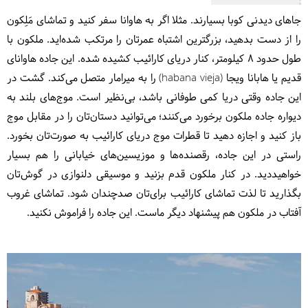
جاهای دیدنی کوبا بسیارند. مثلا اگر به هاوانا سفر کنید و تماشای مَلِکون
را از دست بدهید، بزرگترین اشتباه عمرتان را مرتکب شده‌اید. ملکون با
طول حدود 8 کیلومتر، کنار دریای کارائیب کشیده شده. این جاده هاوانای
قدیم یا هابانا ویجا (habana vieja) را به میرامار متصل می‌کند. گشت در
این جاده وقتی دریا کمی طوفانی باشد، بی‌نظیر است. موج‌های بلند به
دیواره جاده ملکون برخورد می‌کنند؛ می‌توانید دستان‌تان را در مقابل موج
باز کنید و اجازه دهید تا قطرات موج دریای کارائیب به صورت‌تان بخورد.
راستی در این جاده، رقصنده‌ها و موزیسین‌های خیابانی را هم بسیار
خواهیددید. در کنار ملکون قدم بزنید و موسیقی دلنوازی در گوش‌تان
بگذارید تا لذت تماشای کارائیب برای‌تان صدچندان شود. تماشای غروب
آفتاب در ملکون هم پیشنهاد دیگر ماست. این جاده را فراموش نکنید.