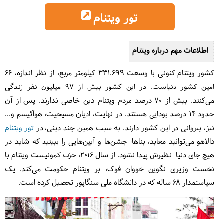
تور ویتنام
اطلاعات مهم درباره ویتنام
کشور ویتنام کنونی با وسعت 331.699 کیلومتر مربع، از نظر اندازه، 66
امین کشور دنیاست. در این کشور بیش از 97 میلیون نفر زندگی
می‌کنند. بیش از 70 درصد مردم ویتنام دین خاصی ندارند. پس از آن
حدود 14 درصد بودایی هستند. در نهایت، ادیان مسیحیت، هوآئیسم و...
نیز، پیروانی در این کشور دارند. به سبب همین چند دینی، در
تور ویتنام
دالاهو می‌توانید معابد، بناها، جشن‌ها و آیین‌هایی را ببینید که شاید در
هیچ جای دنیا، نظیرش پیدا نشود. از سال 2016، حزب کمونیست ویتنام با
نخست وزیری نگوین خووان فوک، بر ویتنام حکومت می‌کند. یک
سیاستمدار 68 ساله که در دانشگاه ملی سنگاپور تحصیل کرده است.