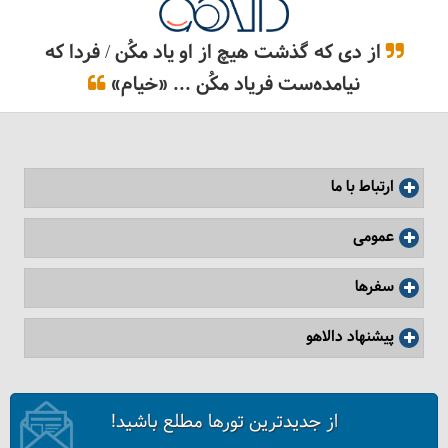
فیلم: سفر 3 دقیقه‌ای به ویتنام
از دی که گذشت هیچ از او یاد مکُن / فردا که
نیامده‌ست فریاد مکُن ... «خیام»
ارتباط با ما
عمومی
سفرها
پیشنهاد دالاهو
18 پیشنهاد جذاب برای سفر ویتنام
از جدیدترین تورها مطلع باشید!