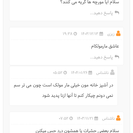
سلام آیا مورچه ها گریه می کنند؟
حیات وحش-گورخر ایرانی
پاسخ دهید...
زیزی
1403/12/13
19:38
عاشق مارمولکام
پاسخ دهید...
ناشناس
1404/01/26
05:52
در آشپز خانه مون خیلی مار مولک است چون می تر سم
نمی دونم چیکار کنم تا آنها ازنا پدید شود
حیات وحش-گوزن زرد ایرانی
ناشناس
1403/11/21
07:52
سلام بعضی حشرات یا همشون درد حس میکنن