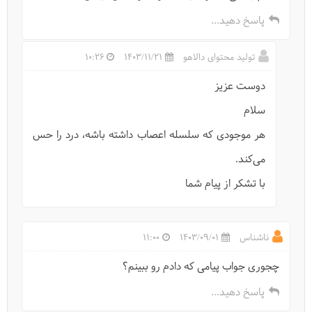
پاسخ دهید...
تولید محتوای دالاهو
1403/11/21
10:26
دوست عزیز
سلام
هر موجودی که سلسله اعصاب داشته باشه، درد را حس
روز جهانی حیات وحش
می‌کند.
با تشکر از پیام شما
ناشناس
1403/09/01
11:00
چجوری جواب پیامی که دادم رو ببینم؟
پاسخ دهید...