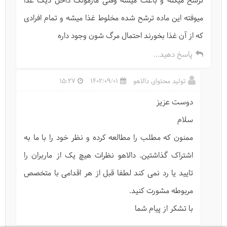
ترشح میکنه و باعث میشه وقتی مارمولک داخل دیگ غذا
میوفته این ماده ترشح شده مخلوط غذا میشه و تمام افرادی
که از آن غذا بخورند احتمال مرگ شون وجود داره
پاسخ دهید...
تولید محتوای دالاهو
1402/09/01
15:27
دوست عزیز
سلام
ممنون که مطلب را مطالعه کرده و نظر خود را با ما به
اشتراک گذاشتین. دالاهو نظرات هیچ یک از ماربران را
تایید یا رد نمی کند لطفا قبل از هر اقدامی با متخصص
مربوطه مشورت کنید.
با تشکر از پیام شما