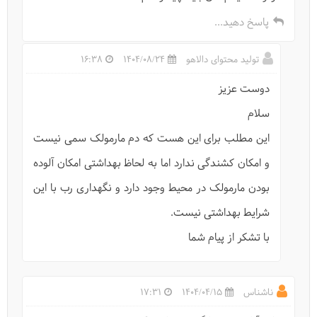
پاسخ دهید...
تولید محتوای دالاهو
1404/08/24
16:38
دوست عزیز
حیات وحش-گلخورک
سلام
این مطلب برای این هست که دم مارمولک سمی نیست
و امکان کشندگی ندارد اما به لحاظ بهداشتی امکان آلوده
بودن مارمولک در محیط وجود دارد و نگهداری رب با این
شرایط بهداشتی نیست.
با تشکر از پیام شما
ناشناس
1404/04/15
17:31