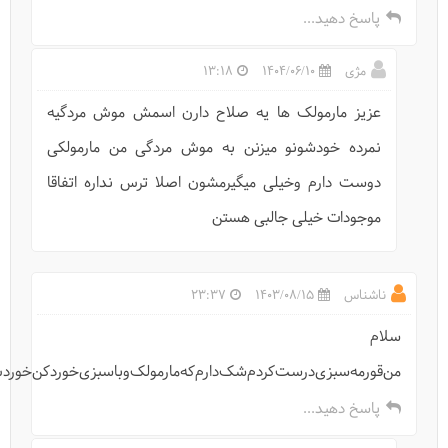
پاسخ دهید...
مژی
1404/06/10
13:18
عزیز مارمولک ها یه صلاح دارن اسمش موش مردگیه
نمرده خودشونو میزنن به موش مردگی من مارمولکی
دوست دارم وخیلی میگیرمشون اصلا ترس نداره اتفاقا
موجودات خیلی جالبی هستن
حیات وحش-فلامینگو
ناشناس
1403/08/15
23:37
سلام
‌من‌قورمه‌سبزی‌درست‌کردم‌شک‌دارم‌که‌مارمولک‌و‌باسبزی‌خورد‌کن‌خوردش‌
پاسخ دهید...