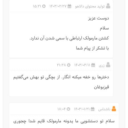
تولید محتوای دالاهو
1403/02/27
15:21
دوست عزیز
سلام
کشتن مارمولک ارتباطی با سمی شدن آن ندارد.
با تشکر از پیام شما
زری
1403/03/11
21:38
دخترها رو خفه میکنه انگار. از بچگی تو بهش می‌گفتیم
قیزبوغان
ناشناس
1403/01/21
18:04
سلام تو دستشویی ما یدونه مارمولک قایم شدا چجوری