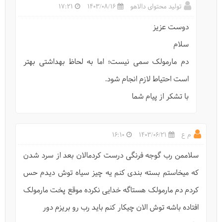
تولید محتوای دالاهو
1403/08/16
17:21
دوست عزیز
سلام
حیات وحش-فوک خزری
دم مارمولک سمی نیست؛ اما به لحاظ بهداشتی بهتر
است احتیاط لازم انجام شود.
با تشکر از پیام شما
م ع
1403/06/21
16:10
سلاممن رب گوجه فرنگی درست کردمالان بعد از سرد شدن
که میخاستم بسته بندی کنم یه چیز سیاه توش دیدم حس
کردم دم مارمولک هستاگه خدایی نکرده موقع پخت مارمولک
افتاده باشه توش الان چیکار کنم باید رب رو بریزم دور