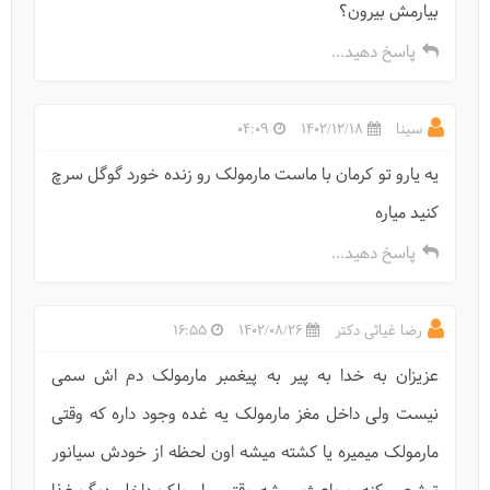
بیارمش بیرون؟
پاسخ دهید...
سینا
1402/12/18
04:09
یه یارو تو کرمان با ماست مارمولک رو زنده خورد گوگل سرچ
کنید میاره
پاسخ دهید...
رضا غیاثی دکتر
1402/08/26
16:55
عزیزان به خدا به پیر به پیغمبر مارمولک دم اش سمی
نیست ولی داخل مغز مارمولک یه غده وجود داره که وقتی
مارمولک میمیره یا کشته میشه اون لحظه از خودش سیانور