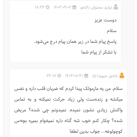
تولید محتوای دالاهو
1403/09/02
18:43
دوست عزیز
رابطه میان شکل چشم حیوانات با رفتار آنها
سلام
پاسخ پیام شما در زیر همان پیام درج می‌شود.
با تشکر از پیام شما
عاشق حیوونا:)))
1403/08/30
23:17
سلام. من یه مارمولک پیدا کردم که ضربان قلب داره و نفس
میکشه و زنده‌ست ولی زیاد حرکت نمیکنه و به تماس
واکنش زیادی نشون نمیده. نمیدونم چی شده؟ مریض
حیات وحش ایران-دلفین‌های خلیج فارس
شده؟ چکار کنم خوب شه گناه داره نمیخوام بمیره بچه‌س
کوچولوعه... جواب بدین لطفا