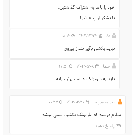
خود را با ما به اشتراک گذاشتین.
با تشکر از پیام شما
08:12
1403/03/23
Sa
نباید بکشی بگیر بنداز بیرون
حلما
1404/05/08
17:51
باید به مارمولک ها سم بزنیم یانه
سید محمدرضا
1403/02/27
00:33
سلام درسته که مارمولک بکشیم سمی میشه
پاسخ دهید...