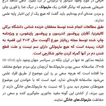
خرافی در مورد وجود سیانور یا ترکیباتی از آن) بمیرد. گاهی شاهد درج
خبرهایی هستیم که بیانگر افتادن یک
مارمولک
در دیگ غذا یا قوری چای
و مردن عده‌ای آدم بوده‌ایم. باید گفت که هیچ‌ یک از این اخبار پایه علمی
ندارند.
طبق مطالعات انجام شده توسط محققان خزنده شناس دانشگاه برکلی
کالیفرنیا، آقایان پروفسور اندرسون و پروفسور پاپنفوس، و ویژه‌نامه
چاپ شده توسط مجله رپتایلز مورخ آگوست سال ۲۰۰۲ این قضیه به
اثبات رسیده است که هیچ مارمولکی دارای سم نیست و علت قطع
شدن دم در آنها گمراه کردن جانور شکارچی است.
شایعه مذکور نه تنها در ایران بلکه در سرتاسر جهان وجود دارد (de silva
۲۰۰۵). متاسفانه سمی بودن مارمولک‌ها آن‌چنان برای مردم جوامع مختلف
جا افتاده است که هرچه سعی بر رد این موضوع از طریق افراد علمی
می‌شود متاسفانه فایده‌ای ندارد. امید است که با خواندن این موضوع
هم‌وطنان محترم دید بدی را که نسبت به مارمولک‌های خانگی دارند از
بین ببرند، از کشتن این گونه مفید جانوری جلوگیری کنند و سعی در
حفاظت
مارمولک‌های خانگی
نمایند.