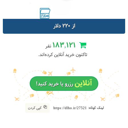
از 220 دلار
183,121
نفر
تاکنون خرید آنلاین کرده‌اند.
آنلاین
رزرو یا خرید کنید!
لینک کوتاه:
کپی کردن
https://dlho.ir/27521