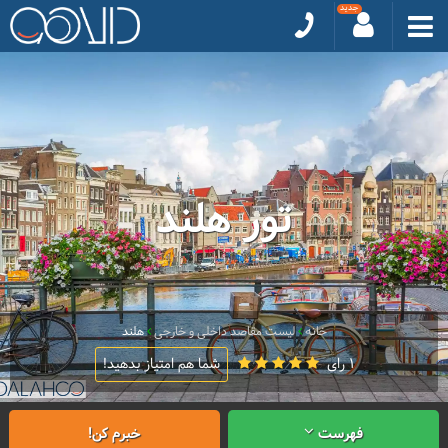
تور هلند
خانه
لیست مقاصد داخلی و خارجی
هلند
1 رای
شما هم امتیاز بدهید!
فهرست
خبرم کن!