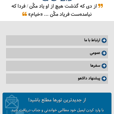
از دی که گذشت هیچ از او یاد مکُن / فردا که
نیامده‌ست فریاد مکُن ... «خیام»
همه چیز درباره بیمه مسافرتی
ارتباط با ما
عمومی
سفرها
پیشنهاد دالاهو
از جدیدترین تورها مطلع باشید!
با وارد کردن ایمیل خود مطالبی خواندنی و جذاب دریافت کنید.
آرامش در سفرهای خارجی با نه گفتن