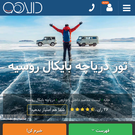
تور دریاچه بایکال روسیه
خانه
لیست مقاصد داخلی و خارجی
دریاچه بایکال روسیه
26 رای
شما هم امتیاز بدهید!
فهرست
خبرم کن!