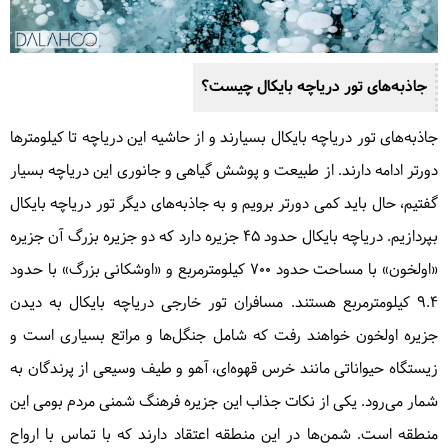
جاذبه‌های تور دریاچه بایکال چیست؟
جاذبه‌های تور دریاچه بایکال بسیارند و از حاشیه این دریاچه تا کیلومترها
دورتر ادامه دارند. از طبیعت و پوشش گیاهی و جانوری این دریاچه بسیار
گفتیم، حال باید کمی دورتر برویم و به جاذبه‌های دیگر تور دریاچه بایکال
بپردازیم. دریاچه بایکال حدود ۴۵ جزیره دارد که دو جزیره بزرگ آن جزیره
«اولخون» با مساحت حدود ۷۰۰ کیلومترمربع و «اوشکانی بزرگ» با حدود
9.4 کیلومترمربع هستند. مسافران تور خارجی دریاچه بایکال به دیدن
جزیره اولخون خواهند رفت که شامل جنگل‌ها و مراتع بسیاری است و
زیستگاه حیواناتی مانند خرس قهوه‌ای، آهو و طیف وسیعی از پرندگان به
شمار می‌رود. یکی از نکات جذاب این جزیره فرهنگ شمنی مردم بومی این
منطقه است. شمن‌ها در این منطقه اعتقاد دارند که با تماس با ارواح