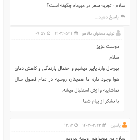
سلام - تجربه سفر در مهرماه چگونه است؟
پاسخ دهید...
تولید محتوای دالاهو
1403/05/14
09:57
دوست عزیز
8 حقیقت جذاب درباره شفق قطبی
سلام
بهرحال وارد پاییز میشیم و احتمال بارندگی و کاهش دمای
هوا وجود داره اما همچنان روسیه در تمام فصول سال
تماشاییه و ازش استقبال میشه.
با تشکر از پیام شما
یاسین
1403/03/23
13:12
سلام من میخواهم روسیه بیرویم