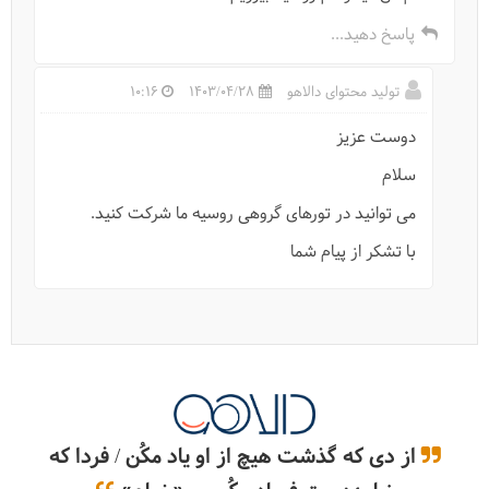
پاسخ دهید...
سفرنامه روسیه (مسکو+سنت پترزبورگ)
تولید محتوای دالاهو
1403/04/28
10:16
دوست عزیز
سلام
می توانید در تورهای گروهی روسیه ما شرکت کنید.
با تشکر از پیام شما
ویزای روسیه مدارک و شرایط جدید
از دی که گذشت هیچ از او یاد مکُن / فردا که