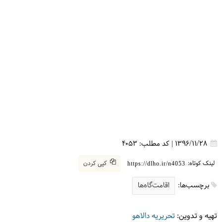
1396/11/28
|
کد مطلب:
4053
لینک کوتاه:
کپی کردن
https://dlho.ir/n4053
برچسب‌ها:
اقامت‌گاه‌ها
تهیه و تدوین:
تحریریه دالاهو