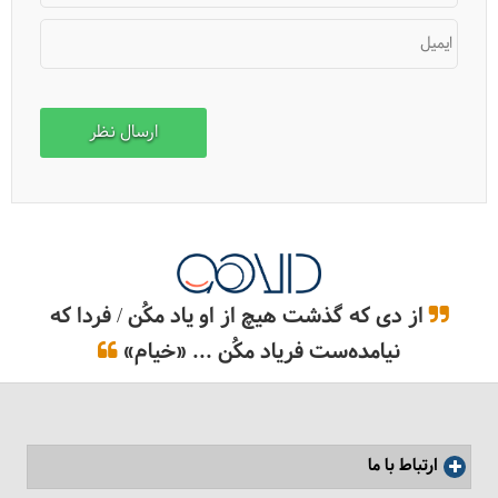
ایمیل
حیات وحش ایران-قرقاول خزری
از دی که گذشت هیچ از او یاد مکُن / فردا که
نیامده‌ست فریاد مکُن ... «خیام»
ارتباط با ما