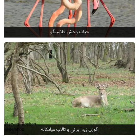
حیات وحش-فلامینگو
گوزن زرد ایرانی و تالاب میانکاله