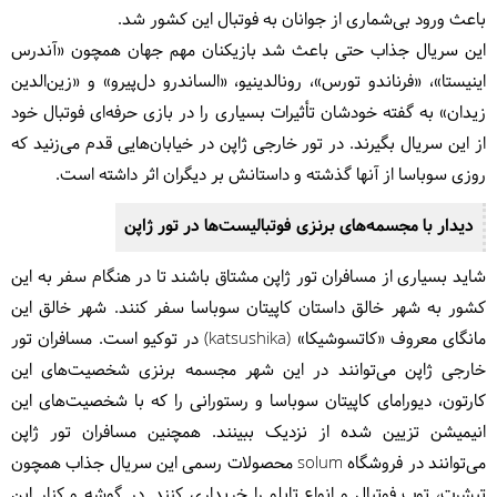
باعث ورود بی‌شماری از جوانان به فوتبال این کشور شد.
این سریال جذاب حتی باعث شد بازیکنان مهم جهان همچون «آندرس
اینیستا»، «فرناندو تورس»، رونالدینیو، «الساندرو دل‌پیرو» و «زین‌الدین
زیدان» به گفته خودشان تأثیرات بسیاری را در بازی حرفه‌ای فوتبال خود
از این سریال بگیرند. در تور خارجی ژاپن در خیابان‌هایی قدم می‌زنید که
روزی سوباسا از آنها گذشته و داستانش بر دیگران اثر داشته است.
دیدار با مجسمه‌های برنزی فوتبالیست‌ها در تور ژاپن
شاید بسیاری از مسافران تور ژاپن مشتاق باشند تا در هنگام سفر به این
کشور به شهر خالق داستان کاپیتان سوباسا سفر کنند. شهر خالق این
مانگای معروف «کاتسوشیکا» (katsushika) در توکیو است. مسافران تور
خارجی ژاپن می‌توانند در این شهر مجسمه برنزی شخصیت‌های این
کارتون، دیورامای کاپیتان سوباسا و رستورانی را که با شخصیت‌های این
انیمیشن تزیین شده از نزدیک ببینند. همچنین مسافران تور ژاپن
می‌توانند در فروشگاه solum محصولات رسمی این سریال جذاب همچون
تیشرت، توپ فوتبال و انواع تابلو را خریداری کنند. در گوشه و کنار این