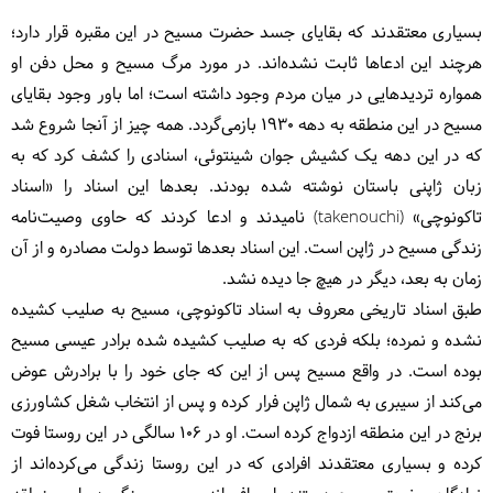
بسیاری معتقدند که بقایای جسد حضرت مسیح در این مقبره قرار دارد؛
هرچند این ادعاها ثابت نشده‌اند. در مورد مرگ مسیح و محل دفن او
همواره تردیدهایی در میان مردم وجود داشته است؛ اما باور وجود بقایای
مسیح در این منطقه به دهه 1930 بازمی‌گردد. همه چیز از آنجا شروع شد
که در این دهه یک کشیش جوان شینتوئی، اسنادی را کشف کرد که به
زبان ژاپنی باستان نوشته شده بودند. بعدها این اسناد را «اسناد
تاکونوچی» (takenouchi) نامیدند و ادعا کردند که حاوی وصیت‌نامه
زندگی مسیح در ژاپن است. این اسناد بعدها توسط دولت مصادره و از آن
زمان به بعد، دیگر در هیچ جا دیده نشد.
طبق اسناد تاریخی معروف به اسناد تاکونوچی، مسیح به صلیب کشیده
نشده و نمرده؛ بلکه فردی که به صلیب کشیده شده برادر عیسی مسیح
بوده است. در واقع مسیح پس از این که جای خود را با برادرش عوض
می‌کند از سیبری به شمال ژاپن فرار کرده و پس از انتخاب شغل کشاورزی
برنج در این منطقه ازدواج کرده است. او در 106 سالگی در این روستا فوت
کرده و بسیاری معتقدند افرادی که در این روستا زندگی می‌کرده‌اند از