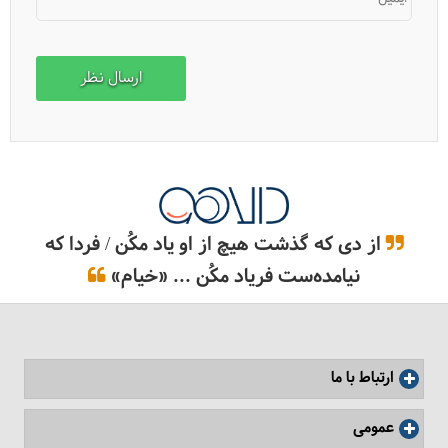
ژاپن، از انزوا تا غول اقتصادی
از دی که گذشت هیچ از او یاد مکُن / فردا که
نیامده‌ست فریاد مکُن ... «خیام»
ارتباط با ما
10 شیرینی و دسر جذاب ژاپنی
عمومی