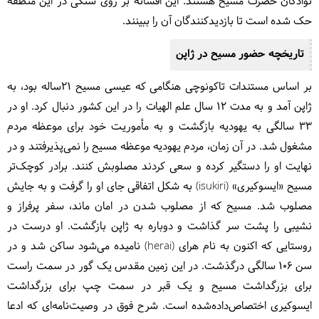
نوادگان حضرت مسیح هستند. این افسانه بر روی سنگی در این منطقه
حک شده است تا بازدیدکنندگان آن را ببینند.
تاریخچه حضور مسیح در ژاپن
بر اساس مستندات تاکونوچی هنگامی که عیسی مسیح ۲۱ساله بود، به
ژاپن آمد و به مدت 12 سال علم الهیات را در این کشور دنبال کرد. او در
33 سالگی به یهودیه بازگشت و به مأموریت خود برای موعظه مردم
مشغول شد. در آن زمان، مردم یهودیه موعظه مسیح را نمی‌پذیرفتند و در
نهایت او را دستگیر کرده و سعی کردند مصلوبش کنند. برادر کوچک‌تر
مسیح «ایسوکیری» (isukiri) به شکل اتفاقی جای او را گرفت و به جایش
مصلوب شد. مسیح که از مصلوب شدن در امان ماند، سفر پرفراز و
نشیبی را پشت سر گذاشت و دوباره به ژاپن بازگشت. او درست در
روستایی که اکنون به نام هرای (herai) نامیده می‌شود ساکن شد و در
سن 106 سالگی درگذشت. در این زمین مقدس یک گور در سمت راست
برای بزرگداشت مسیح و یک قبر در سمت چپ برای بزرگداشت
ایسوکیری اختصاص‌داده‌شده است. شرح فوق در وصیت‌نامه‌ای که ادعا