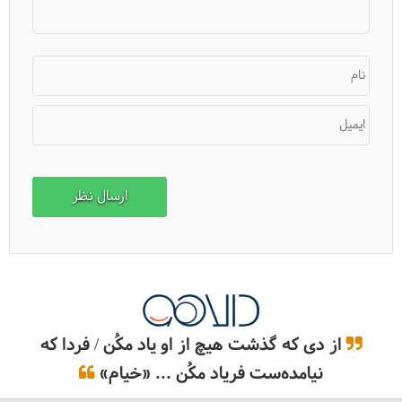
نام
ایمیل
همه چیز درباره واحد پول قرقیزستان
از دی که گذشت هیچ از او یاد مکُن / فردا که
نیامده‌ست فریاد مکُن ... «خیام»