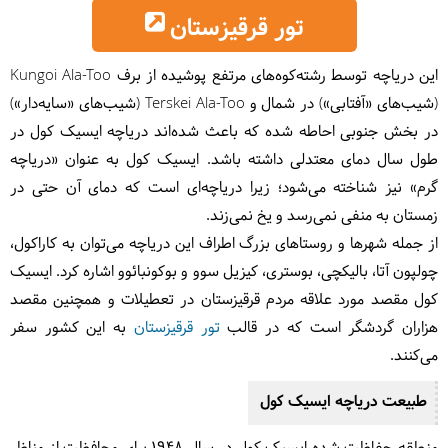
تور قرقیزستان
این دریاچه توسط رشته‌کوه‌های مرتفع پوشیده از برف Kungoi Ala-Too
(شیب‌های «آفتابی») در شمال و Terskei Ala-Too (شیب‌های «سایه‌دار»)
در بخش جنوبی احاطه شده که باعث شده‌اند دریاچه ایسیک کول در
طول سال دمای معتدلی داشته باشد. ایسیک کول به عنوان «دریاچه
گرم» نیز شناخته می‌شود؛ زیرا دریاچه‌ای است که دمای آن حتی در
زمستان به منفی نمی‌رسد و یخ نمی‌زند.
از جمله شهرها و روستاهای بزرگ اطراف این دریاچه می‌توان به کاراکول،
چولپون آتا، بالیکچی، بوستری، کیزیل سوو و بوکونبائوو اشاره کرد. ایسیک
کول مقصد مورد علاقه مردم قرقیزستان در تعطیلات و همچنین مقصد
هزاران گردشگر است که در قالب
تور قرقیزستان
به این کشور سفر
می‌کنند.
طبیعت دریاچه ایسیک کول