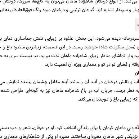
ی‌کند. از انواع درختان شاهزاده ماهان می‌توان به کاج‌ها، سروها، ‌درختان س
و سپیدار اشاره کرد. گیاهان تزئینی و درختان میوه رنگ فوق‌العاده‌ای به ای
درخانه دیده می‌شود. این بخش علاوه بر زیبایی نقش جداسازی نمای بیرونی
محل سکونت شاه) خواهید رسید. در این قسمت، زیباترین منظره باغ را خوا
ستید و از تماشای مناظر زیبای شاهزاده ماهان لذت ببرید. بد نیست سری به حم
ته و فضای تو در تو و معماری ویژه آن اهمیت دارد.
ان
ن آب و نقش درختان در آب، آن را مانند آینه مقابل چشمان بیننده نمایش 
 نظر برسد. جریان آب در باغ شاهزاده ماهان نیز به گونه‌ای طراحی شده ک
ه زیبایی باغ را دوچندان می‌کند.
له ولی ماهان کرمان را برای زندگی انتخاب کرد. او در عرفان، شعر و ادب دس
 برای او در نزدیکی شهر ماهان مقبره‌ای ساختند. مقبره او یکی از شاهکارهای معمار