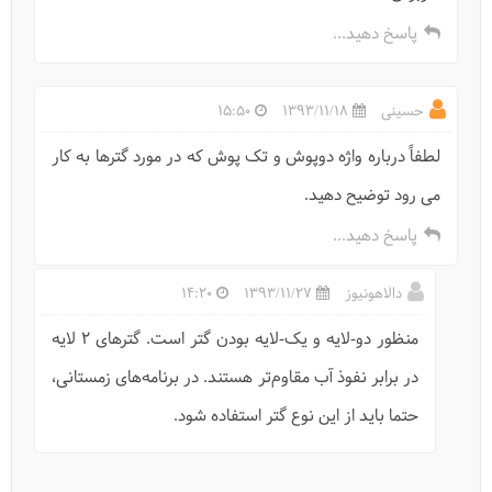
پاسخ دهید...
حسینی
1393/11/18
15:50
لطفاً درباره واژه دوپوش و تک پوش که در مورد گترها به کار
می رود توضیح دهید.
بام ایران کجاست؟
پاسخ دهید...
دالاهونیوز
1393/11/27
14:20
منظور دو-لایه و یک-لایه بودن گتر است. گتر‌های ۲ لایه
در برابر نفوذ آب مقاوم‌تر هستند. در برنامه‌های زمستانی،
حتما باید از این نوع گتر استفاده شود.