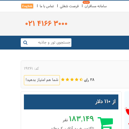
سامانه مسافران
فرصت شغلی
تماس با ما
English
021 4166 3000
کد: 19261
28 رای
شما هم امتیاز بدهید!
از 110 دلار
183,149
نفر
تاکنون خرید آنلاین کرده‌اند.