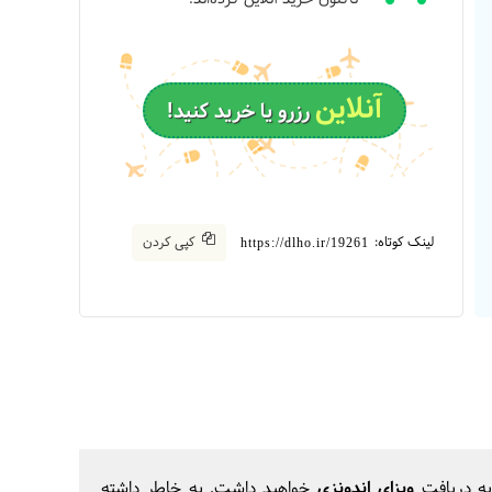
آنلاین
رزرو یا خرید کنید!
لینک کوتاه:
کپی کردن
https://dlho.ir/19261
به دریافت
ویزای اندونزی
خواهید داشت. به خاطر داشته