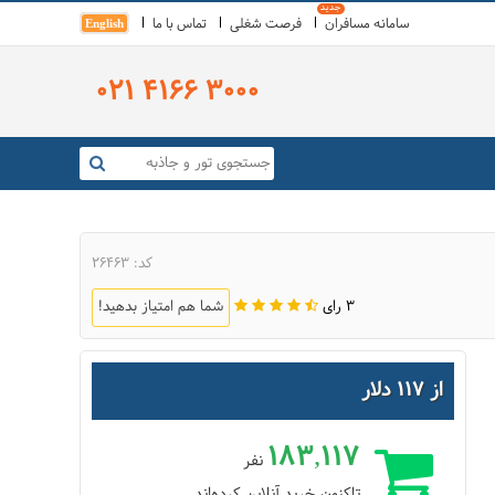
سامانه مسافران
فرصت شغلی
تماس با ما
English
021 4166 3000
کد: 26463
3 رای
شما هم امتیاز بدهید!
از 117 دلار
183,117
نفر
تاکنون خرید آنلاین کرده‌اند.