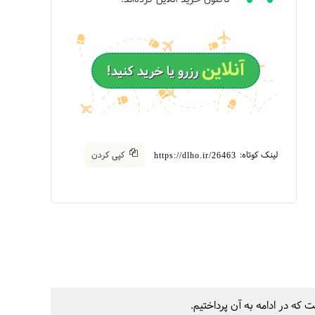
آنلاین
رزرو یا خرید کنید!
لینک کوتاه:
کپی کردن
https://dlho.ir/26463
 که در ادامه به آن پرداختیم.