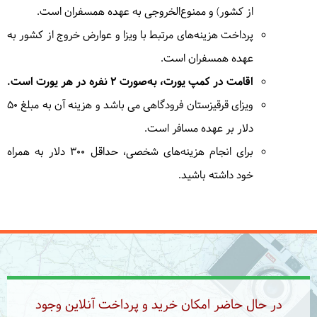
امروز صبح از مسجد زیبا و خاص با معماری چینی دونگان
از کشور) و ممنوع‌الخروجی به عهده همسفران است.
بازدید خواهیم کرد و سپس مسیر خود را در امتداد ساحل
پرداخت هزینه‌های مرتبط با ویزا و عوارض خروج از کشور به
شمالی دریاچه به سمت شهر چلپون آتا ادامه می دهیم.
عهده همسفران است.
امروز می توانیم منظره ای پانوراما از دریاچه ایسیک کول را
اقامت در کمپ یورت، به‌صورت 2 نفره در هر یورت است.
از این مکان ببینیم، از موزه فضای باز رخ اردو بازدید میکنیم
تا با فرهنگ و سنن مردم قرقیز اشنا شویم، ظهر به محل
ویزای قرقیزستان فرودگاهی می باشد و هزینه آن به مبلغ 50
اقامتمان که یک ریزورت ساحلی در روستای چولپن آتا
دلار بر عهده مسافر است.
است میرسیم، امروز بعداز ظهر همسفران وقت ازاد
برای انجام هزینه‌های شخصی، حداقل 300 دلار به همراه
خواهند داشت از امکانات تفریحی و ساحل زیبای این هتل
خود داشته باشید.
استفاده نمایند و به تفریحات دریایی بپردازند.
=
ریزورت چولپن آتا
7
چهارشنبه
1404/06/19
|
September 10, 2025
تا ظهر همسفران وقت استراحت خواهند داشت تا از
در حال حاضر امکان خرید و پرداخت آنلاین وجود