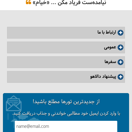
نیامده‌ست فریاد مکُن ... «خیام»
داستان گل لاله، از قرقیزستان تا آسارا
ارتباط با ما
عمومی
سفرها
پیشنهاد دالاهو
از جدیدترین تورها مطلع باشید!
ویزای قرقیزستان مدارک و شرایط جدید
با وارد کردن ایمیل خود مطالبی خواندنی و جذاب دریافت کنید.