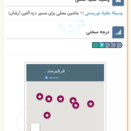
وسیلۀ نقلیۀ توریستی
(+ ماشین محلی برای مسیر دره آلتین آرشان)
درجه سختی