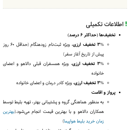
خواهند داشت. امروز وقت آزاد برای اسب سواری به سبک
و سیاق قرقیزها را خواهیم داشت به یورتهای عشایر محلی
خواهیم رفت و با رسم و رسومات آنها آشنا خواهیم شد و
اطلاعات تکمیلی
در طبیعت زیبای اطراف دریاچه قدم خواهیم زد.
=
یورت سونگ کول
تخفیف‌ها (حداکثر 6 درصد)
3% تخفیف ارزی
، ویژه ثبت‌نام زودهنگام (حداقل ۶۰ روز
پیش از تاریخ آغاز سفر)
4
یکشنبه
1404/06/16
|
3% تخفیف ارزی
، ویژه همسفران قبلی دالاهو و اعضای
September 7, 2025
خانواده
صبح از دریاچه سونگ کول و یورت نشینان خداحافظی
3% تخفیف ارزی
، ویژه کادر درمان و اعضای خانواده
کرده و از کنار به دریاچه بهشتی ایسیک کول، دومین
دریاچه بزرگ آلپی در جهان بسوی شهر کاراکول میرویم.
پرواز و اقامت
در روستای بوکونبائوو از یکی از جالب ترین خانواده‌های
به منظور هماهنگی گروه و پشتیبانی بهتر، تهیه بلیط توسط
قرقیزستان شکارچیان عقاب را خواهیم دید. سپس در
همکاران دالاهو و با بهترین قیمت انجام می‌شود.(
بهترین
ساحل جنوبی دریاچه ایسیک کول، از تنگه جتی اوغوز که
زمان خرید بلیط هواپیما
)
به خاطر صخره‌های قرمز رنگش به هفت گاو نر نامیده