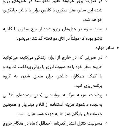
می‌شود و به جتی اوغوز معروف است بازدید خواهیم کرد و
در صورت بروز هرگونه تغییر ناخواسته در هتل‌های رزرو
غروب به شهر کاراکول میرسیم.
= هتل کاراکول
شده این سفر، هتل دیگری با کلاس برابر یا بالاتر جایگزین
خواهد شد.
تخت سوم در هتل‌های رزرو شده از نوع سفری یا کاناپه
5
دوشنبه
1404/06/17
|
September 8, 2025
تاشو بوده که موقتاً در اتاق دو تخته گذاشته می‌شود.
سایر موارد
امروز با وسیله نقلیه محلی جیپهای روسی به سمت تنگه
در صورتی که در خارج از ایران زندگی می‌کنید، می‌توانید
آلتین آرشان بهشت کوهستان های آلاتو(تیان شان) می
رویم. در چشمه‌های آبگرم زیبای آلتین آرشان حمام
هزینه سفر خود را به صورت ارزی یا ریالی پرداخت نمایید و
خواهیم کرد و ناهار را در کنار یورت نشینان قرقیزی صرف
با کمک همکاران دالاهو، برای ملحق شدن به گروه
خواهیم کرد، غروب به سوی کاراکول باز می گردیم.
=
برنامه‌ریزی کنید.
هتل کاراکول
پرداخت هزینه هرگونه نوشیدنی (حتی وعده‌های غذایی
به‌عهده دالاهو)، هزینه استفاده از اقلام مینی‌بار و همچنین
خدمات غیر رایگان هتل‌ها به عهده همسفران است.
6
سه‌شنبه
1404/06/18
|
September 9, 2025
مسولیت کنترل اعتبار گذرنامه (حداقل ۶ ماه در هنگام خروج