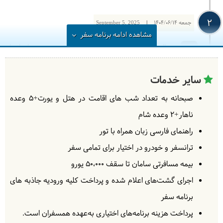
2
جمعه
1404/06/14
|
September 5, 2025
مشاهده
ادامه
برنامه سفر
حوالی صبح به فرودگاه بیشکک می‌رسیم. پس از انجام
امور فرودگاهی مثل دریافت ویزا و تبدیل پول و خرید سیم
کارت به سمت کوهستانهای چونگ کمین میرویم، امروز
سایر خدمات
وقت ازاد برای استراحت و گشت در طبیعت کوهستانی و
صبحانه به تعداد شب های اقامت در هتل و یورت+5 وعده
سحرانگیز منطقه خواهیم داشت.
= خانه محلی چون
کمین
ناهار+2 وعده شام
راهنمای فارسی زبان همراه با تور
ترانسفر و خودرو در اختیار برای تمامی سفر
3
بیمه مسافرتی سامان تا سقف 50،۰۰۰ یورو
شنبه
1404/06/15
|
September 6, 2025
اجرای گشت‌های اعلام شده و پرداخت کلیه ورودیه‌ جاذبه های
به سمت دریاچه و یورت‌های سونگ کول خواهیم رفت با
برنامه سفر
رسیدن به کنار دریاچه و یورت‌های قرقیزی، همسفران عزیز
پرداخت هزینه برنامه‌های اختیاری به‌عهده همسفران است.
زمان آزاد برای گشت در طبیعت منطقه و گشت‌های آزاد