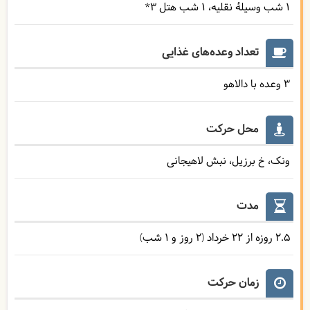
1 شب وسیلۀ نقلیه
1 شب هتل ۳*
تعداد وعده‌های غذایی
3 وعده با دالاهو
محل حرکت
ونک، خ برزیل، نبش لاهیجانی
مدت
2.5 روزه از 22 خرداد (2 روز و 1 شب)
زمان حرکت