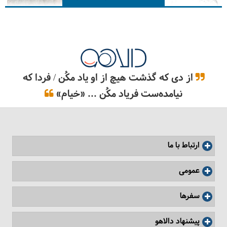
از دی که گذشت هیچ از او یاد مکُن / فردا که
نیامده‌ست فریاد مکُن ... «خیام»
غار چال نخجیر
ارتباط با ما
عمومی
سفرها
پیشنهاد دالاهو