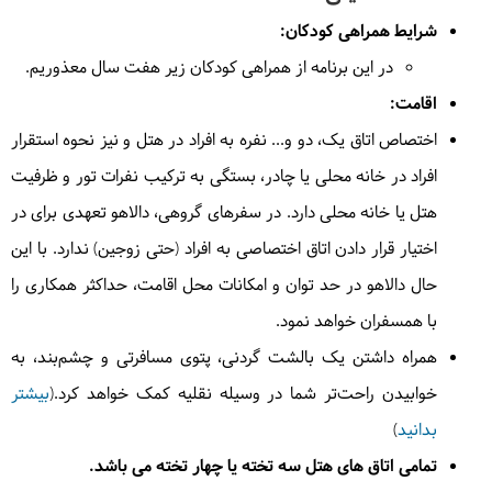
توسط دالاهو
در
رستوران هتل
| به عهده
دالاهو
شرایط همراهی کودکان:
در این برنامه از همراهی کودکان زیر هفت سال معذوریم.
در
رستوران
| به عهده
دالاهو
اقامت:
اختصاص اتاق یک، دو و... نفره به افراد در هتل و نیز نحوه استقرار
افراد در خانه محلی یا چادر، بستگی به ترکیب نفرات تور و ظرفیت
هتل یا خانه محلی دارد. در سفرهای گروهی، دالاهو تعهدی برای در
اختیار قرار دادن اتاق اختصاصی به افراد (حتی زوجین) ندارد. با این
حال دالاهو در حد توان و امکانات محل اقامت، حداکثر همکاری را
با همسفران خواهد نمود.
همراه داشتن یک بالشت گردنی، پتوی مسافرتی و چشم‌بند، به
خوابیدن راحت‌تر شما در وسیله نقلیه کمک خواهد کرد.(
بیشتر
بدانید
)
تمامی اتاق های هتل سه تخته یا چهار تخته می باشد.