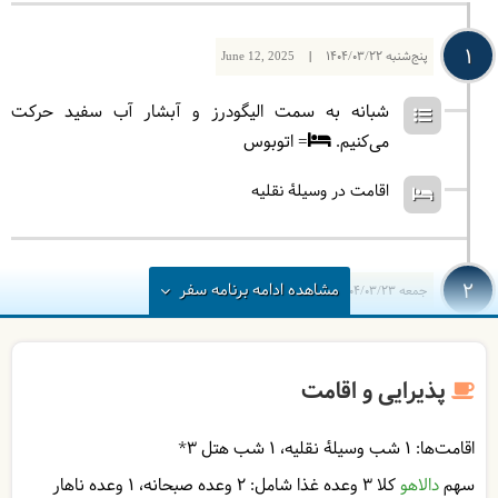
1
پنج‌شنبه
1404/03/22
|
June 12, 2025
شبانه به سمت الیگودرز و آبشار آب سفید حرکت
می‌کنیم.
= اتوبوس
اقامت در وسیلۀ نقلیه
2
مشاهده
ادامه
برنامه سفر
جمعه
1404/03/23
|
June 13, 2025
صبح زود به آبشار آب سفید خواهیم رسید. پس از صرف
صبحانه از آبشار آب سپید معروف به عروس آبشار های
پذیرایی و اقامت
ایران بازدید می کنیم. در ادامه به سوی آبشار پونه زار رفته
و پس از تماشای این آبشار زیبا به محل اقامت خود در
اقامت‌ها:
1 شب وسیلۀ نقلیه
1 شب هتل ۳*
داران می رویم.
= داران
سهم
دالاهو
کلا 3 وعده غذا شامل:
2 وعده صبحانه
1 وعده ناهار