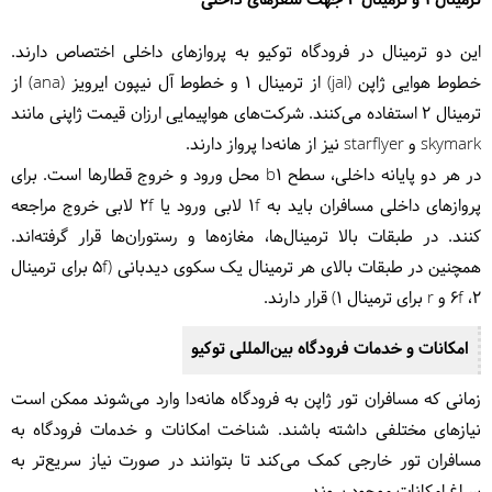
ترمینال 1 و ترمینال 2 جهت سفرهای داخلی
این دو ترمینال در فرودگاه توکیو به پروازهای داخلی اختصاص دارند.
خطوط هوایی ژاپن (jal) از ترمینال 1 و خطوط آل نیپون ایرویز (ana) از
ترمینال 2 استفاده می‌کنند. شرکت‌های هواپیمایی ارزان قیمت ژاپنی مانند
skymark و starflyer نیز از هانه‌دا پرواز دارند.
در هر دو پایانه داخلی، سطح b1 محل ورود و خروج قطارها است. برای
پروازهای داخلی مسافران باید به 1f لابی ورود یا 2f لابی خروج مراجعه
کنند. در طبقات بالا ترمینال‌ها، مغازه‌ها و رستوران‌ها قرار گرفته‌اند.
همچنین در طبقات بالای هر ترمینال یک سکوی دیدبانی (5f برای ترمینال
2، 6f و r برای ترمینال 1) قرار دارند.
امکانات و خدمات فرودگاه بین‌المللی توکیو
زمانی که مسافران تور ژاپن به فرودگاه هانه‌دا وارد می‌شوند ممکن است
نیازهای مختلفی داشته باشند. شناخت امکانات و خدمات فرودگاه به
مسافران تور خارجی کمک می‌کند تا بتوانند در صورت نیاز سریع‌تر به