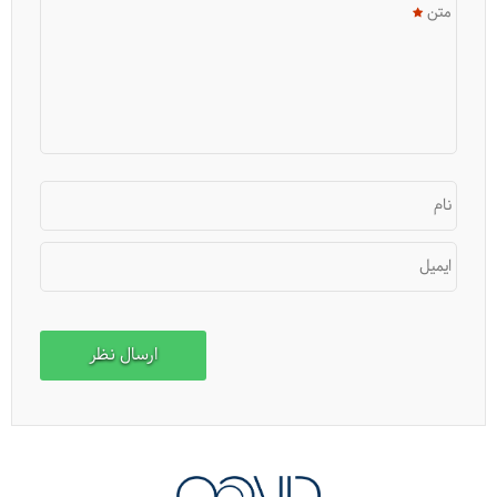
متن
20 بستنی عجیب در ژاپن
نام
ایمیل
رستوران‌های ایرانی در ژاپن