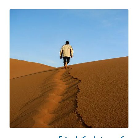
تکنولوژی سفر
(31)
اقامت‌گاه‌ها
(74)
شکم‌گردی
(64)
صنایع دستی
(12)
مجله دالاهو
(217)
مسافرنیوز
(55)
حیات وحش
(30)
تورهای ورودی
(37)
ویزا
(81)
استانبول
(193)