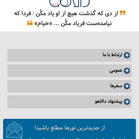
از دی که گذشت هیچ از او یاد مکُن / فردا که
نیامده‌ست فریاد مکُن ... «خیام»
ارتباط با ما
عمومی
سفرها
پیشنهاد دالاهو
از جدیدترین تورها مطلع باشید!