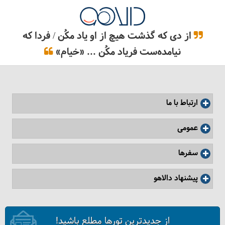
روستای نوشیدنی را خواهیم داشت. بعد از ظهر به سوی
هتل باز می گردیم.
= لوانگ پرابانگ
از دی که گذشت هیچ از او یاد مکُن / فردا که
نیامده‌ست فریاد مکُن ... «خیام»
16
سه‌شنبه
1404/06/25
|
September 16, 2025
ویزای کامبوج (ایندوچاینا) با دالاهو
ظهر به سوی فرودگاه بانکوک خواهیم رفت با توقفی در
ارتباط با ما
فرودگاه بانکوک بسوی دوبی یا فرودگاه دوحه پرواز
می‌کنیم. طبق برنامه پروازی در سالن ترانزیت فرودگاه
عمومی
دوبی تا دوحه توقفی خواهیم داشت
.
= پرواز
سفرها
پیشنهاد دالاهو
17
چهارشنبه
1404/06/26
|
September 17, 2025
با خاطراتی خوش از سفر به تهران می رسیم.
از جدیدترین تورها مطلع باشید!