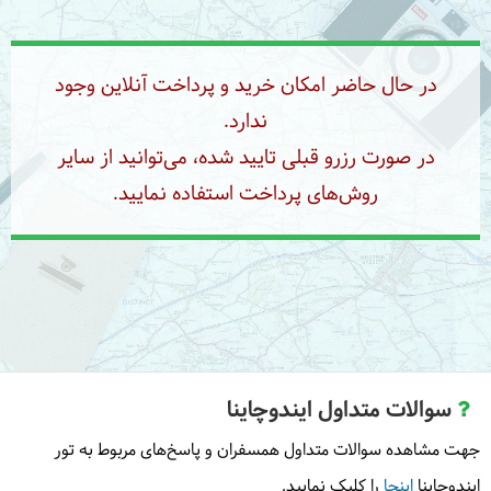
در حال حاضر امکان خرید و پرداخت آنلاین وجود
10
چهارشنبه
1404/06/19
|
September 10, 2025
ندارد.
در صورت رزرو قبلی تایید شده، می‌توانید از سایر
گشتی در خلیج هالونگ خواهیم زد و نهایت استفاده را از
تماشای مناظر جذاب هالونگ بی خواهیم داشت. بعد از
روش‌های پرداخت استفاده نمایید.
ناهار به بندر برمی‌گردیم و به فرودگاه هانوی ترنسفر
خواهیم شد. در ادامه
تور ایندوچاینا
به سوی کامبوج پرواز
می‌کنیم.
= سیم ریپ
11
پنج‌شنبه
1404/06/20
|
September 11, 2025
سوالات متداول ایندوچاینا
امروز از بزرگترین بنای مذهبی دنیا دیدن می‌کنیم. بازدیدی
جهت مشاهده سوالات متداول همسفران و پاسخ‌های مربوط به تور
از انگکور وات و معابد تاپروم و بایون خواهیم داشت. وقت
ایندوچاینا
اینجا
را کلیک نمایید.