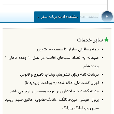
2
مشاهده
ادامه
برنامه سفر
سه‌شنبه
1404/06/11
|
September 2, 2025
به سوی هوشی مین پرواز می‌کنیم. بعد از رسیدن به هوشی
مین به هتل محل اقامت‌مان خواهیم رفت. سپس و وقت آزاد
سایر خدمات
برای استراحت دارید.
= هتل هوشی مین
بیمه مسافرتی سامان تا سقف ۵۰،۰۰۰ یورو
صبحانه به تعداد شب‌های اقامت در هتل
، 1 وعده ناهار، 1
وعده شام
3
چهارشنبه
1404/06/12
|
September 3, 2025
دریافت نامه ویزای کشورهای ویتنام، کامبوج و لائوس
به سوی شهر بن تر خواهیم رفت و گشت جذابی در دلتای
اجرای گشت‌های اعلام شده (+ پرداخت ورودیه‌ها)
مکونگ خواهیم داشت. از کارگاه های سنتی شکلات
هزینه گشت های اختیاری بر عهده همسفران عزیز می باشد.
نارگیل دیدن می‌کنیم. سپس در کانال های مکونگ قایق
پرواز هوشی مین-دانانگ، دانانگ-هانوی، هانوی-سیم ریپ،
سواری می‌کنیم. زندگی مردمان محلی این منطقه راخواهیم
سیم ریپ-لوانگ پرابانگ
دید و با فرهنگ آنها آشنا خواهیم شد.
= هوشی مین