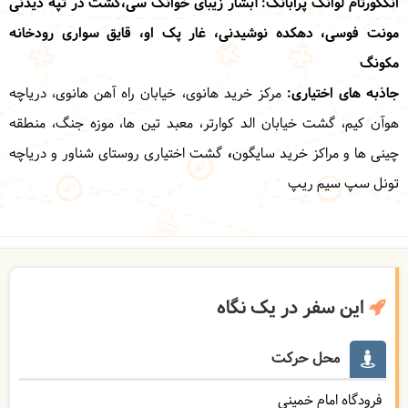
انگکورتام
لوانگ پرابانگ
: آبشار زیبای خوانگ سی،گشت در تپه دیدنی
مونت فوسی، دهکده نوشیدنی، غار پک او، قایق سواری رودخانه
مکونگ
جاذبه های اختیاری:
مرکز خرید هانوی، خیابان راه آهن هانوی، دریاچه
هوآن کیم، گشت خیابان الد کوارتر، معبد تین ها، موزه جنگ، منطقه
چینی ها و مراکز خرید سایگون
،
گشت اختیاری روستای شناور و دریاچه
تونل سپ سیم ریپ
این سفر در یک نگاه
محل حرکت
فرودگاه امام خمینی