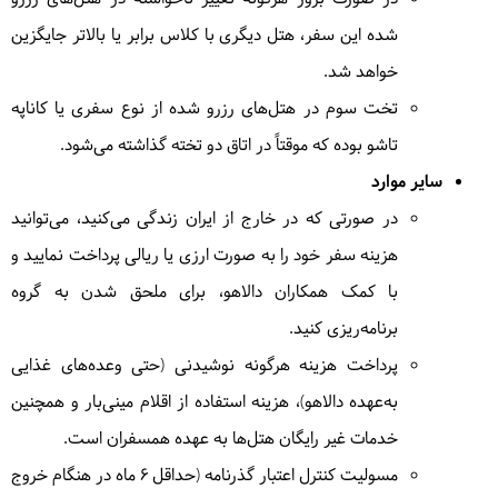
شده این سفر، هتل دیگری با کلاس برابر یا بالاتر جایگزین
خواهد شد.
6
شنبه
1404/06/15
|
September 6, 2025
تخت سوم در هتل‌های رزرو شده از نوع سفری یا کاناپه
امروز گشت بافت تاریخی و بازار شهر هوی آن را داریم و
تاشو بوده که موقتاً در اتاق دو تخته گذاشته می‌شود.
شب به تماشای فانوس های رنگی هوی آن خواهیم رفت.
سایر موارد
= دانانگ
در صورتی که در خارج از ایران زندگی می‌کنید، می‌توانید
هزینه سفر خود را به صورت ارزی یا ریالی پرداخت نمایید و
با کمک همکاران دالاهو، برای ملحق شدن به گروه
7
یکشنبه
1404/06/16
|
September 7, 2025
برنامه‌ریزی کنید.
صبح به سمت فرودگاه دانانگ رفته و به سوی هانوی پرواز
پرداخت هزینه هرگونه نوشیدنی (حتی وعده‌های غذایی
می‌کنیم.بعد از ظهر وقت آزاد برای گشت شهری هانوی و
به‌عهده دالاهو)، هزینه استفاده از اقلام مینی‌بار و همچنین
بازدید از خیابان راه آهن هانوی را خواهیم داشت.
=
خدمات غیر رایگان هتل‌ها به عهده همسفران است.
هانوی
مسولیت کنترل اعتبار گذرنامه (حداقل ۶ ماه در هنگام خروج