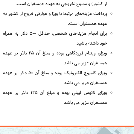
از کشور) و ممنوع‌الخروجی به عهده همسفران است.
پرداخت هزینه‌های مرتبط با ویزا و عوارض خروج از کشور به
8
دوشنبه
1404/06/17
|
September 8, 2025
عهده همسفران است.
امروز به سوی منطقه نین بین خواهیم رفت و از این
برای انجام هزینه‌های شخصی، حداقل 500 دلار به همراه
منطقه باستانی بازدید خواهیم کرد. در مسیر از روستای
خود داشته باشید.
زیبای عود بازدید می کنیم، در ادامه در طبیعت زیبا قایق
ویزای ویتنام فرودگاهی بوده و مبلغ آن 25 دلار بر عهده
سواری خواهیم داشت و از زیبایی های مسیر لذت خواهیم
کرد. سپس برای استراحت به هتل هانوی باز می‌گردیم.
همسفران عزیز می باشد.
= هانوی
ویزای کامبوج الکترونیک بوده و مبلغ آن 50 دلار بر عهده
همسفران عزیز می باشد
ویزای لائوس لیبلی بوده و مبلغ آن 125 دلار بر عهده
9
سه‌شنبه
1404/06/18
|
همسفران عزیز می باشد
September 9, 2025
به طرف بندر هالونگ حرکت می‌کنیم. سوار بر کشتی کروز
خواهیم شد و بازدیدی از غار و صخره های اعجاب انگیز
هالونگ بی داریم.
=کشتی کروز هالونگ بی