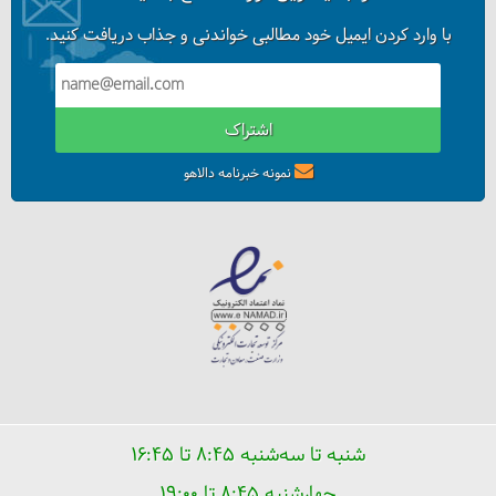
10 جاذبه لائوس که حتما باید ببینید
با وارد کردن ایمیل خود مطالبی خواندنی و جذاب دریافت کنید.
اشتراک
نمونه خبرنامه دالاهو
لائوس، آرامشی به سبک بودا
شنبه تا سه‌شنبه ۸:۴۵ تا ۱۶:۴۵
چهارشنبه ۸:۴۵ تا ۱۹:۰۰