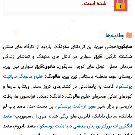
شده است.
کد: 30303
جاذبه‌ها
سایگون
(هوشی مین): بن تر(دلتای مکونگ)، بازدید از کارگاه های سنتی
شکلات نارگیل، قایق سواری در کانال های مکونگ و تماشای زندگی
مردمان محلی، تونل های کوچی سایگون،
هانوی:
قایق سواری نین بین،
روستای عود، منطقه باستانی نین بین،
هالونگ:
خلیج هالونگ بی(ثبت
یونسکو)
، اقامت به یادماندنی در کشتی‌های کروز سنتی ویتنام، غارها و
کوه‌های آهکی صخره‌ای خلیج هالونگ،
دانانگ:
دهکده فرانسوی ها، بافت
تاریخی و بازار شهر
هوی آن(ثبت یونسکو)
، پل دست خدا، معبد پاپ لم
دانانگ، ساحل دانانگ، فانوس های رنگی شبانه هوی آن
سیم‌ریپ
:
معبد
انگکوروات بزرگترین بنای مذهبی دنیا (ثبت یونسکو)
، معبد تاپروم، معبد