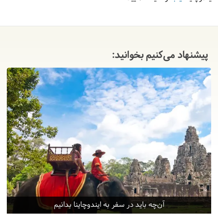
آزاد برای گشت در خیابان معروف پاب استریت سیم ریپ
را خواهیم داشت.
= سیم ریپ
پیشنهاد می‌کنیم بخوانید:
12
جمعه
1404/06/21
|
September 12, 2025
صبح وقت آزاد برای گشت در روستای شناور و قایق
سواری دریاچه تونل سپ یا گشت موزه سیم ریپ
خواهید داشت. بعد از ظهر وقت آزاد برای خرید در
بازارهای محلی سیم ریپ را داریم.
= لوانگ پرابانگ
13
شنبه
1404/06/22
|
September 13, 2025
امروز به سوی شهر لوانگ پرابانگ پرواز خواهیم کرد. پس
آن‌چه باید در سفر به ایندوچاینا بدانیم
از رسیدن به شهر زیبای لوانگ، وقت آزاد برای استراحت