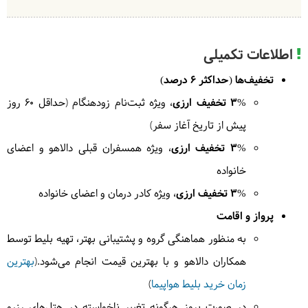
اطلاعات تکمیلی
4
پنج‌شنبه
1404/06/13
|
September 4, 2025
تخفیف‌ها (حداکثر 6 درصد)
در ادامه برای دیدن تونل‌های کوچی راهی خواهیم شد. بعد
3% تخفیف ارزی
، ویژه ثبت‌نام زودهنگام (حداقل ۶۰ روز
از ظهر
سپس به سوی فرودگاه هوشی مین ترنسفر خواهیم
پیش از تاریخ آغاز سفر)
شد و بسوی دانانگ پرواز می‌کنیم.
= دانانگ
3% تخفیف ارزی
، ویژه همسفران قبلی دالاهو و اعضای
خانواده
3% تخفیف ارزی
، ویژه کادر درمان و اعضای خانواده
5
جمعه
1404/06/14
|
September 5, 2025
پرواز و اقامت
صبح برای گشت شهری دانانگ خواهیم رفت. با تلکابین
به منظور هماهنگی گروه و پشتیبانی بهتر، تهیه بلیط توسط
برای بازدید از پل دست خدا می‌رویم.کوه های آهکی و
همکاران دالاهو و با بهترین قیمت انجام می‌شود.(
بهترین
معبد پاپ لم و دهکده زیبای فرانسوی ها دیدن می‌کنیم.
= دانانگ
زمان خرید بلیط هواپیما
)
در صورت بروز هرگونه تغییر ناخواسته در هتل‌های رزرو