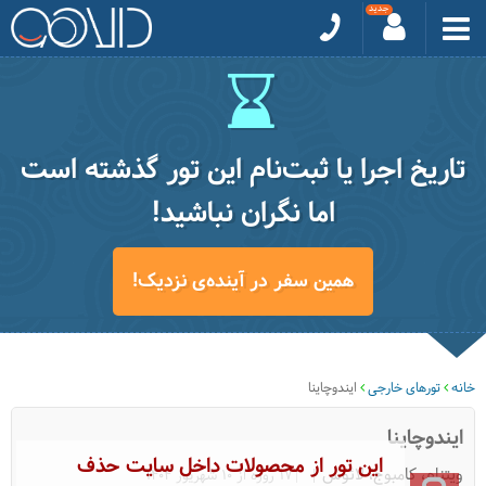
تاریخ اجرا یا ثبت‌نام این تور گذشته است
اما نگران نباشید!
همین سفر در آینده‌ی نزدیک!
خانه
تورهای خارجی
ایندوچاینا
ایندوچاینا
این تور از محصولات داخل سایت حذف
ویتنام، کامبوج، لائوس
|17 روزه از 10 شهریور 1404