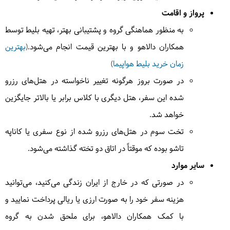
پرواز و اقامت
به منظور هماهنگی گروه و پشتیبانی بهتر، تهیه بلیط توسط
5
دوشنبه
1404/06/03
|
August 25, 2025
همکاران دالاهو و با بهترین قیمت انجام می‌شود.(
بهترین
امروز از کمپ شکواس به سمت دریاچه تارسار خواهیم
زمان خرید بلیط هواپیما
)
رفت تا منظره زیبای این دریاچه ما را شگفت زده نماید،
در صورت بروز هرگونه تغییر ناخواسته در هتل‌های رزرو
بین مسیر از گردنه تارسار عبور خواهیم کرد و پس از دیدن
شده این سفر، هتل دیگری با کلاس برابر یا بالاتر جایگزین
منظره دریاچه زیبای تارسار به محل کمپ در کنار دریاچه
ساندارسار خواهیم رفت، امروز حدود 5 کیلومتر را طی 6
خواهد شد.
ساعت طی خواهیم کرد و از ارتفاع 3400 متری به 4000
تخت سوم در هتل‌های رزرو شده از نوع سفری یا کاناپه
متری گذر خواهیم کرد. غروب خستگی راه را با گشت در
تاشو بوده که موقتاً در اتاق دو تخته گذاشته می‌شود.
طبیعت اطراف کمپ در خواهیم کرد.
= کمپ دریاچه
سایر موارد
ساندارسار
در صورتی که در خارج از ایران زندگی می‌کنید، می‌توانید
حدود 6 ساعت کوهپیمایی در شیب زیاد
هزینه سفر خود را به صورت ارزی یا ریالی پرداخت نمایید و
با کمک همکاران دالاهو، برای ملحق شدن به گروه