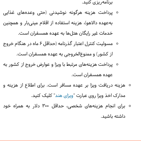
برنامه‌ریزی کنید.
6
سه‌شنبه
1404/06/04
|
August 26, 2025
پرداخت هزینه هرگونه نوشیدنی (حتی وعده‌های غذایی
امروز به دیدن دریاچه دیگر منطقه میرویم، برای دیدن
به‌عهده دالاهو)، هزینه استفاده از اقلام مینی‌بار و همچنین
دریاچه مارسار تا لذت این ترکینگ ناب تکمیل شود، پس از
خدمات غیر رایگان هتل‌ها به عهده همسفران است.
دیدن دریاچه مارسار کم کم ارتفاع کم کرده و به سمت
مسولیت کنترل اعتبار گذرنامه (حداقل ۶ ماه در هنگام خروج
منطقه سونماستی میرویم. امروز حدود 6 کیلومتر را طی 6
از کشور) و ممنوع‌الخروجی به عهده همسفران است.
ساعت و با کاهش ارتفاع از 3800 متر تا 3300 متری را
تجربه خواهیم کرد.
= کمپ سونماستی
پرداخت هزینه‌های مرتبط با ویزا و عوارض خروج از کشور به
حدود 6 ساعت کوهپیمایی در شیب زیاد
عهده همسفران است.
هزینه دریافت ویزا بر عهده مسافر است. برای اطلاع از هزینه و
مدارک اخذ ویزا روی عبارت "
ویزای هند
" کلیک کنید.
7
برای انجام هزینه‌های شخصی، حداقل 300 دلار به همراه خود
چهارشنبه
1404/06/05
|
August 27, 2025
داشته باشید.
امروز روز اخر پیاده روی در طبیعت ناب هیمالیاست و باید
از طبیعت زیبای منطقه خداحافظی کنیم، از کمپ
سونماستی مجدد وارد منطقه جنگلی و زیبای مسیر