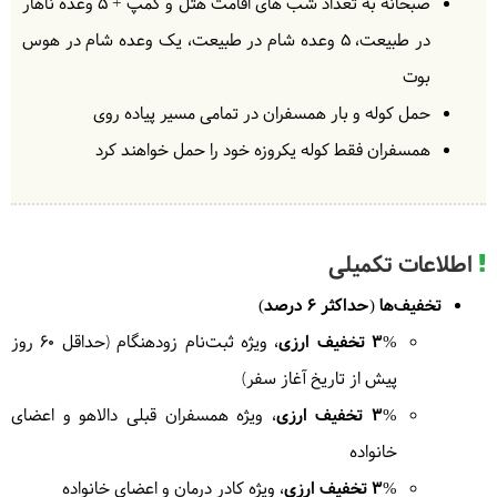
صبحانه به تعداد شب های اقامت هتل و کمپ + 5 وعده ناهار
محل کمپ در لیدروات برسیم. بعد از ظهر وقت ازاد برای
گشت در طبیعت ناب منطقه خواهید داشت.
= کمپ
در طبیعت، 5 وعده شام در طبیعت، یک وعده شام در هوس
لیدروات
بوت
حدود 6 ساعت کوهپیمایی در شیب زیاد
حمل کوله و بار همسفران در تمامی مسیر پیاده روی
همسفران فقط کوله یکروزه خود را حمل خواهند کرد
4
یکشنبه
1404/06/02
|
August 24, 2025
اطلاعات تکمیلی
امروز از آخرین مناظر جنگلی خداحافظی می‌کنیم و کم کم
وارد مناظر کوهستانی با برفچال و یخچال‌های زیبای منطقه
تخفیف‌ها (حداکثر 6 درصد)
می‌شویم. امروز حدود 6 کیلومتر کوهپیمایی و افزایش
3% تخفیف ارزی
، ویژه ثبت‌نام زودهنگام (حداقل ۶۰ روز
ارتفاع از 2800 متر به 3400 متر را طی 5 ساعت خواهیم
پیش از تاریخ آغاز سفر)
داشت. بعد از ظهر وقت ازاد برای گشت در طبیعت زیبای
3% تخفیف ارزی
، ویژه همسفران قبلی دالاهو و اعضای
اطراف کمپ خواهید داشت.
= کمپ شکواس
خانواده
حدود 6 ساعت کوهپیمایی در شیب زیاد
3% تخفیف ارزی
، ویژه کادر درمان و اعضای خانواده