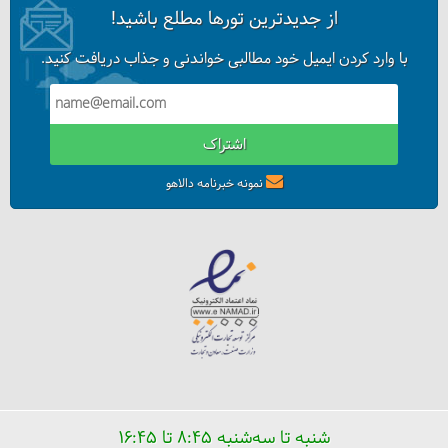
از جدیدترین تورها مطلع باشید!
12 کاری که در سفر به کشمیر باید انجام داد
با وارد کردن ایمیل خود مطالبی خواندنی و جذاب دریافت کنید.
اشتراک
نمونه خبرنامه دالاهو
شیکارا سواری به شما خوش بگذرد
شنبه تا سه‌شنبه ۸:۴۵ تا ۱۶:۴۵