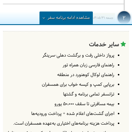
2
مشاهده
ادامه
برنامه سفر
جمعه
1404/05/31
|
August 22, 2025
برای رفتن به کشمیر به فرودگاه رفته و با پرواز به سرینگر
خواهیم رفت، پس از آن با وسیله نقلیه به سوی منطقه
سایر خدمات
ییلاقی آرو می‌رویم و با یک پیاده روی سبک نیم ساعته به
پرواز داخلی رفت و برگشت دهلی-سرینگر
محل کمپ در دشت آرو خواهیم رسید.
= کمپ آرو
راهنمای فارسی زبان همراه تور
حدود 1 ساعت کوهپیمایی در شیب متوسط
راهنمای لوکال کوهنورد در منطقه
برپایی کمپ و کیسه خواب برای همسفران
ترانسفر تمامی برنامه و گشتها
3
شنبه
1404/06/01
|
August 23, 2025
بیمه مسافرتی تا سقف ۵۰،۰۰۰ یورو
امروز مسیر زیبای جنگلی با درختان سربه فلک کشیده در
اجرای گشت‌های اعلام شده + پرداخت ورودیه‌ها
دامنه های هیمالیا رو بطول 10 کیلومتر و افزایش ارتفاع از
پرداخت هزینه برنامه‌های اختیاری به‌عهده همسفران است.
2400 تا 2800 متری را طی 6 ساعت طی خواهیم کرد تا به