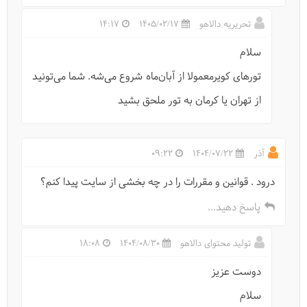
24 میراث ثبت جهانی ایران در یونسکو
تحریریه دالاهو
1405/02/17
14:17
سلام
تورهای کویرمعمولا از آبان‌ماه شروع می‌شه. شما می‌تونید
از تهران یا کرمان به تور ملحق بشید
آذر
1404/07/22
09:22
درود . قوانین و مقررات را در چه بخشی از سایت پیدا کنم؟
پاسخ دهید...
فیلم: کلوت‌های شهداد
تولید محتوای دالاهو
1404/08/30
18:08
دوست عزیز
سلام