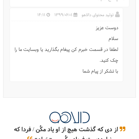
تولید محتوای دالاهو
1399/06/01
14:11
دوست عزیز
سلام
اقامتگاه بوم‌گردی نعمت‌الله ماهان
لطفا در قسمت خبرم کن پیغام بگذارید یا وبسایت ما را
چک کنید.
با تشکر از پیام شما
از دی که گذشت هیچ از او یاد مکُن / فردا که
کلوت: بزرگترین شهر کلوخی دنیا