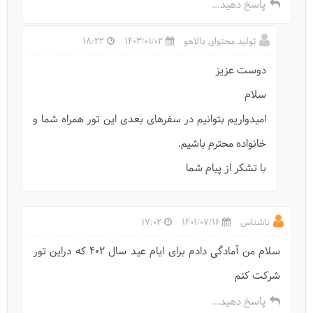
پاسخ دهید...
تولید محتوای دالاهو
1403/01/02
18:22
خانه محلی کلوت کویر
دوست عزیز
سلام
امیدواریم بتوانیم در سفرهای بعدی این تور همراه شما و
خانواده محترم باشیم.
با تشکر از پیام شما
ناشناس
1401/07/16
17:02
سلام من آمادگی دادم برای ایام عید سال ۴۰۲ که دراین تور
نفس "پته"ی کرمان به شماره افتاده است
شرکت کنم
پاسخ دهید...