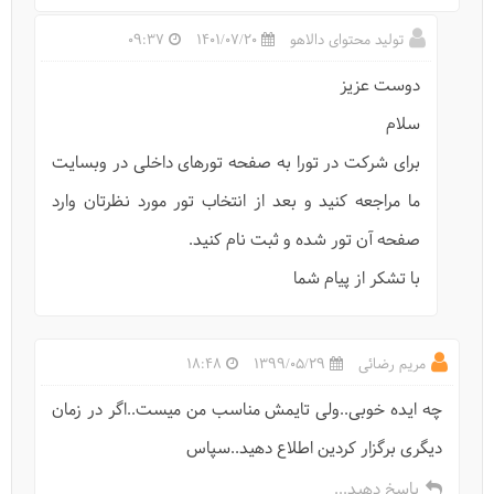
تولید محتوای دالاهو
1401/07/20
09:37
دوست عزیز
سلام
برای شرکت در تورا به صفحه تورهای داخلی در وبسایت
ما مراجعه کنید و بعد از انتخاب تور مورد نظرتان وارد
صفحه آن تور شده و ثبت نام کنید.
با تشکر از پیام شما
38 اثر صنایع دستی کرمان نشان مرغوبیت دریافت کرد
مریم رضائی
1399/05/29
18:48
چه ایده خوبی..ولی تایمش مناسب من میست..اگر در زمان
دیگری برگزار کردین اطلاع دهید..سپاس
پاسخ دهید...