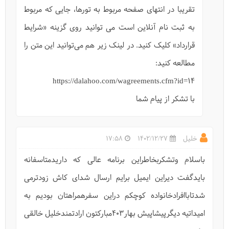
تقریبا در انتهای صفحه مربوط به تورها، جایی که مربوط
به ثبت نام آنلاین است می توانید روی گزینه «شرایط
قرارداد» کلیک کنید. در لینک زیر هم می‌توانید این متن را
مطالعه کنید:
https://dalahoo.com/wagreements.cfm?id=14
با تشکر از پیام شما
برج رادکان کردکوی
خلیل
1402/12/27
17:58
باسلام وتشکربخاطراین برنامه عالی که داریدمتاسفانه
بایدگفت دیراین ایمیل برایم ارسال شدای کاش زودترمی
شدتاباافرادخانواده کوچکم دراین سفرهمراهتان بودیم به
امیداتیه دیگرپیشاپیش بهار۴۰۳مبارکتون ارادتمندخلیل خالقی