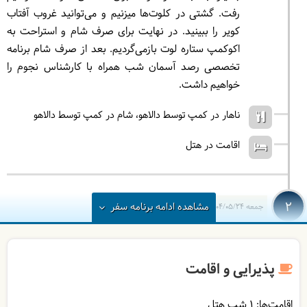
رفت. گشتی در کلوت‌ها میزنیم و می‌توانید غروب آفتاب
کویر را ببینید. در نهایت برای صرف شام و استراحت به
اکوکمپ ستاره لوت بازمی‌گردیم. بعد از صرف شام برنامه
تخصصی رصد آسمان شب همراه با کارشناس نجوم را
خواهیم داشت.
ناهار در کمپ توسط دالاهو
شام در کمپ توسط دالاهو
اقامت در هتل
2
مشاهده
ادامه
برنامه سفر
جمعه
1404/05/24
|
August 15, 2025
بعد از صرف صبحانه بسوی ماهان حرکت می‌کنیم و
مسیرمان را تا رسیدن به ماهان ادامه می‌دهیم. از باغ
پذیرایی و اقامت
شاهزاده ماهان دیدن می‌کنیم. سپس به سوی کرمان
خواهیم رفت. بعد از صرف ناهار بطرف میدان و بازار
اقامت‌ها:
1 شب هتل