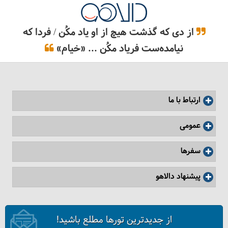
از دی که گذشت هیچ از او یاد مکُن / فردا که
نیامده‌ست فریاد مکُن ... «خیام»
روستای پلکانی قلعه بالا
ارتباط با ما
عمومی
سفرها
پیشنهاد دالاهو
از جدیدترین تورها مطلع باشید!