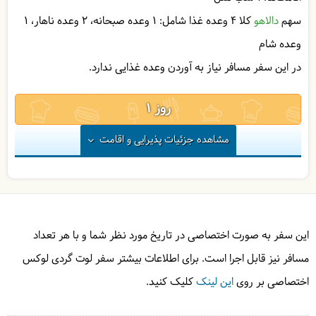
گنجعلی خان خواهیم رفت. وقت آزاد برای گشت در این
سهم
دالاهو
کلا 4 وعده غذا شامل:
1 وعده صبحانه
2 وعده ناهار
1
مجموعه خواهید داشت. درنهایت با کوله باری از خاطرات
شیرین راهی فرودگاه کرمان می‌شویم تا به طرف تهران
وعده شام
پرواز کنیم.
در این سفر مسافر نیاز به آوردن وعده غذایی ندارد.
صبحانه در کمپ توسط دالاهو
ناهار در رستوران توسط دالاهو
1
در
کمپ
| به عهده
دالاهو
مشاهده
جزئیات پذیرایی و اقامت
در
کمپ
| به عهده
دالاهو
هتل (اکو کمپ 4 ستاره لوت)
2
این سفر به صورت اختصاصی در تاریخ مورد نظر شما و با هر تعداد
مسافر نیز قابل اجرا است. برای اطلاعات بیشتر سفر لوت گردی لوکس
در
کمپ
| به عهده
دالاهو
اختصاصی بر روی
این لینک
کلیک کنید.
در
رستوران
| به عهده
دالاهو