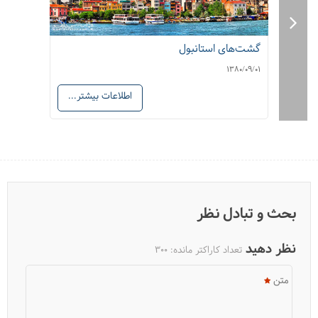
گشت‌های استانبول
گشت‌ها
380/09/01
1380/09/01
اطلاعات بیشتر...
بهترین حراج های استانبول
بحث و تبادل نظر
نظر دهید
تعداد کاراکتر مانده:
300
متن