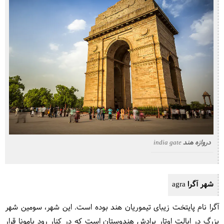
دروازه هند india gate
شهر آگرا agra
آگرا نام پایتخت زیبای تیموریان هند بوده است. این شهر، سومین شهر
بزرگ در ایالت اوتار پرادش هندوستان است که در کنار رود یامونا قرار