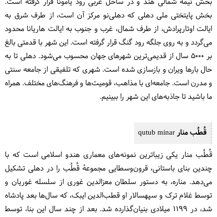
بخش نیمه شمالی هند و در ساحل غربی رود یامونا قرار گرفته است.
بخش پایتختی ملی دهلی که دهلی‌نو مرکز آن است، از طرف شرق به
ایالت اوتارپرادش، از طرف شمال، غرب و جنوب به ایالت هاریانا محدود
می‌گردد و به روی جلگه رود گنگ قرار گرفته است. این شهر با قدمتی بالغ
بر ۵۰۰۰ سال از قدیمی‌ترین شهرهای جهان محسوب می‌شود. دهلی تا به
حال بارها ویران و بازسازی شده است. شهری که تلفیقی از جامعه سنتی
و مدرن است. جامعه‌ای با مذاهب، قومیت‌ها و فرهنگ‌های مختلف. همراه
ما باشید تا جاذبه‌های این شهر را ببینیم.
قُطُب منار
qutub minar
قُطُب منار یکی زیباترین نمونه‌های معماری هندو اسلامی است که با
چندین بنای باستانی، قرون‌وسطایی مجموعهٔ قُطُب را در دهلی تشکیل
می‌دهد. مناره، به دستور سلطان معزالدین غوری از سلسله غوریان و
توسط غلام ترک و سپهسالار او قطب‌الدین ایبک، که سال‌ها بعد پادشاه
شد، در ۱۱۹۹ میلادی بنیان‌گذارده شد. بعد از چند سال این بنا، توسط