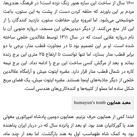
۱۶۰۰ سال از ساخت این سازه هنور زنگ نزده است! در فرهنگ هندی‌ها،
مردم بر این باورند که حلقه کردن دست از پشت به این ستون، باعث
خوشبختی می‌شود. اما امروزه برای حفاظت ستون،‌ بازدید کنندگان را از
این کار منع می‌کنند. از دیگر دیدین‌های این مسجد، دروازه جنوبی آن با
نام دروازه علایی است که در سال ۱۳۱۱ توسط علاالدین خلجی ساخته
شده است. او بر این تصمیم بود تا در مجاورت قطب منار، برجی با دو
برابر قطب منار بسازد، اما تنها توانست تا ارتفاع ۲۵ متری این برج زنده
بماند و بعد از مرگش کسی ساخت این برج را ادامه نداد. این برج نیمه
کاره در شمال قطب منار قرار دارد. مقبره ایتوت میش و آرامگاه علاالدین
خلجی از دیگر جاذبه‌های اینجا هستند. مقبره ایتوت میش، یک فضای مربع
شکل ساده اما مملو از کتیبه‌ها و کنده‌کاری‌های هندسی است.
معبد همایون humayun's tomb
ابتدا کمی از همایون حرف بزنیم. همایون دومین پادشاه امپراتوری مغولی
هند یا گورکانیان هند بود. او بعد از پانزده سال که در دربار ایران پناهنده
بود به کمک شاه طهماسب اول به هند بازگشت. اما بعد از چند ماه،