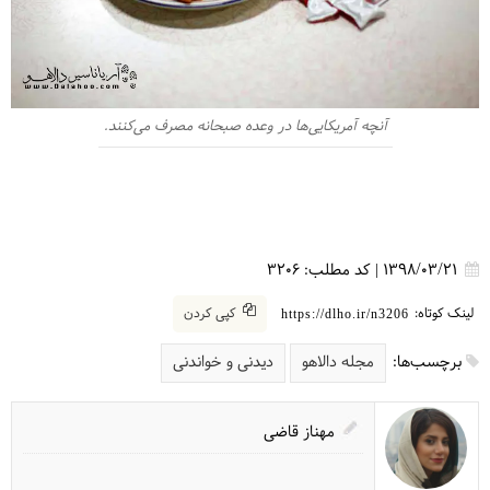
آنچه آمریکایی‌ها در وعده صبحانه مصرف می‌کنند.
1398/03/21
|
کد مطلب:
3206
لینک کوتاه:
کپی کردن
https://dlho.ir/n3206
برچسب‌ها:
مجله دالاهو
دیدنی و خواندنی
مهناز قاضی