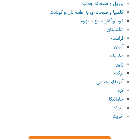
برزیل و صبحانه جذاب
کلمبیا و صبحانه‌ای به طعم نان و گوشت
کوبا و آغاز صبح با قهوه
انگلستان
فرانسه
آلمان
مکزیک
ژاپن
ترکیه
آفریقای جنوبی
کره
جامائیکا
سوئد
آمریکا