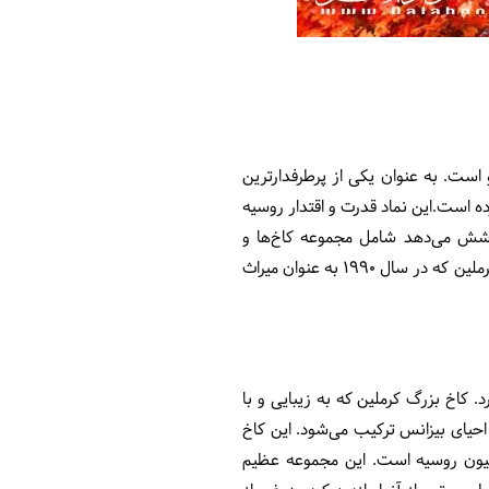
 است. به عنوان یکی از پرطرفدارترین
ه است.این نماد قدرت و اقتدار روسیه
م قرن پانزدهمی است که مساحتی معادل 275000 متر مربع را پوشش می‌دهد شامل مجموعه کاخ‌ها و
کلیساهای گنبدی شکل که با برج‌‌ها پوشیده و توسط دیوارهایی احاطه شده است که در سال 1400 ساخته شده‌اند کرملین که در سال 1990 به عنوان میراث
‌زده خواهد کرد. کاخ بزرگ کرملین که به زیبایی و با
 که کاملا با سبک معماری احیای بیزانس ترکیب می‌شود. این کاخ
ر فدراسیون روسیه است. این مجموعه عظیم