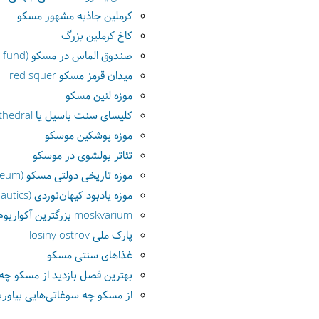
کرملین جاذبه مشهور مسکو
کاخ کرملین بزرگ
صندوق الماس در مسکو (diamond fund)
میدان قرمز مسکو red squer
موزه لنین مسکو
کلیسای سنت باسیل یا st. basil's cathedral
موزه پوشکین موسکو
تئاتر بولشوی در موسکو
موزه تاریخی دولتی مسکو (state historical museum)
موزه یادبود کیهان‌نوردی (memorial museum of cosmonautics)
moskvarium بزرگترین آکواریوم مسکو
پارک ملی losiny ostrov
غذاهای سنتی مسکو
بهترین فصل بازدید از مسکو چه
از مسکو چه سوغاتی‌هایی بیاوری