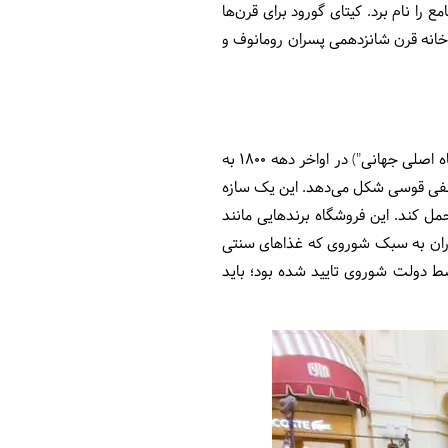
ع را نام برد. کیتای گورود برای قرن‌ها
 خانه قرن شانزدهمی پسران رومانوف و
قدیمی‌ترین مرکز خرید مسکو یک شگفتی معماری است. gum (مخفف glávnyj universálnyj magazin یا "فروشگاه اصلی جهانی") در اواخر دهه 1800 به
شه‌ای را به نمایش بگذارد که سقفی قوسی شکل می‌دهد. این یک سازه
حمل کند. این فروشگاه برندهایی مانند
توران به سبک شوروی که غذاهای سنتی
تنی‌های با استفاده از دستور قدیمی و اصلی 1954 که در اصل توسط دولت شوروی تایید شده بود؛ باید