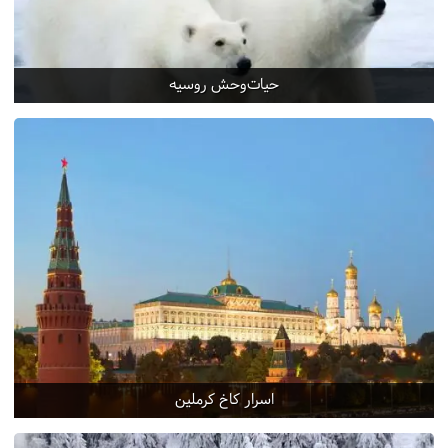
حیات‌وحش روسیه
اسرار کاخ کرملین