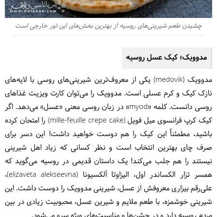
چشیدن طعم شیرینی‌های روسیه از بهترین بخش‌های این تور خارجی است
مدوویک؛ کیک عسل روسیه
مدوویک (medovik) یکی از معروف‌ترین شیرینی‌های روسی با لایه‌های
نازک کیک و کرم عسلی است. مدوویک را می‌توان کارت ویزیت غذاهای
روسی دانست. کلمه «myod» در زبان روسی معنی «عسل» می‌دهد. اگر
کیک کرپ فرانسوی میل فویل (mille-feuille crepe cake) را امتحان کرده
باشید، مطمئناً این کیک را هم دوست خواهید داشت! این دسر برای
صرف چای بهترین انتخاب است و نظر کسانی که زیاد اهل شیرینی
نیستند را هم جلب می‌کند! یک داستان قدیمی در روسیه می‌گوید که
همسر تزار الکساندر اول، الیزاوتا آلکسیونا (elizaveta alekseevna)،
علی‌رقم بیزاری معروفش از عسل، شیرینی مدوویک را دوست داشت. این
شیرینی خوشمزه، با طعم ملایم و شیرین عسل، محبوبیت زیادی در بین
مردم روسیه دارد و در جشن‌ها و مناسبت‌های ویژه سرو می‌شود.