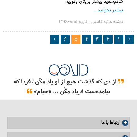
شکم‌سفید بیشتر برایتان بگوییم.
بیشتر بخوانید...
نوشته هانیه کاظمی | تاریخ 1396/08/15
6
5
4
3
2
1
از دی که گذشت هیچ از او یاد مکُن / فردا که
نیامده‌ست فریاد مکُن ... «خیام»
ارتباط با ما