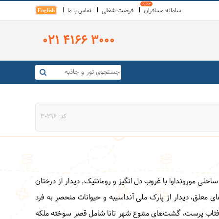
سامانه مسافران
فرصت شغلی
تماس با ما
English
021 4166 3000
کد: 30316
ماداگاسکار مشهور به قاره هشتم با تنوع جانوری و گیاهی و بی‌نظیری از لمورها و افتاب پرست و خزندگان ویژه این کشور، دیدار از شهر زیبای ساحلی مورونداوا با غروب دل انگیز و رومانتیک٬ دیدار از درختان
ای معلق، دیدار از پارک ملی آنداسیبه و حیوانات منحصر به فرد
اع آفتاب پرست، گشت‌های متنوع شهر تانا شامل قصر سوخته ملکه