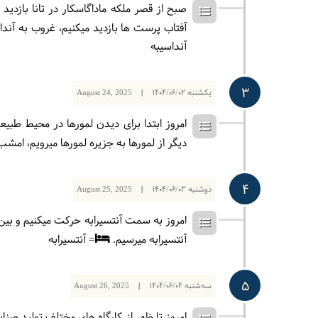
صبح از قصر ملکه ماداگاسکار در تانا بازد
آفتاب پرست ها بازدید میکنیم، غروب به آن
آنداسیبه
3
یکشنبه
1404/06/02
|
August 24, 2025
امروز ابتدا برای دیدن لمورها در محیط طبیع
دیگر از لمورها به جزیره لمورها میرویم، ام
4
دوشنبه
1404/06/03
|
August 25, 2025
امروز به سمت آنتسیرابه حرکت میکنیم و بین 
آنتسیرابه میرسیم.
= آنتسیرابه
5
سه‌شنبه
1404/06/04
|
August 26, 2025
امروز تا ظهر از کارگاه های مختلف تولید ص