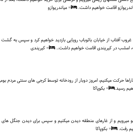
ندریوازو اقامت خواهیم داشت.
= میاندریوازو
روب آفتاب از خیابان بائوباب رویایی بازدید خواهیم کرد و سپس به گشت ش
فت، امشب در کیریندی اقامت خواهیم داشت..
= کیریندی
راها حرکت میکنیم، امروز دوبار از رودخانه توسط کرجی های سنتی مردم بوم
هیم رسید.
= بکوپاکا
ولو میرویم و از غارهای منطقه دیدن میکنیم و سپس برای دیدن جنگل های
یم رفت.
= بکوپاکا