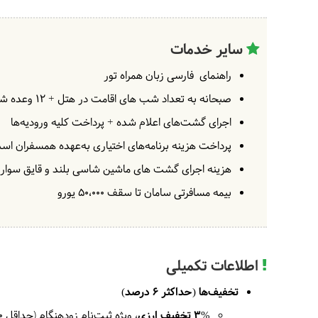
سایر خدمات
راهنمای فارسی زبان همراه تور
صبحانه به تعداد شب های اقامت در هتل + 12 وعده شام + 11 وعده ناهار
اجرای گشت‌های اعلام شده + پرداخت کلیه ورودیه‌ها
پرداخت هزینه برنامه‌های اختیاری به‌عهده همسفران اس
هزینه اجرای گشت های ماشین شاسی بلند و قایق سواری
بیمه مسافرتی سامان تا سقف 50،۰۰۰ یورو
اطلاعات تکمیلی
تخفیف‌ها (حداکثر 6 درصد)
3% تخفیف ارزی
، ویژه ثبت‌نام زودهنگام (حداقل ۶۰ روز پیش از تاریخ آغاز سفر)