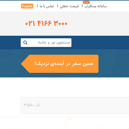
سامانه مسافران
فرصت شغلی
تماس با ما
English
021 4166 3000
همین سفر در آینده‌ی نزدیک!
کد: 31580