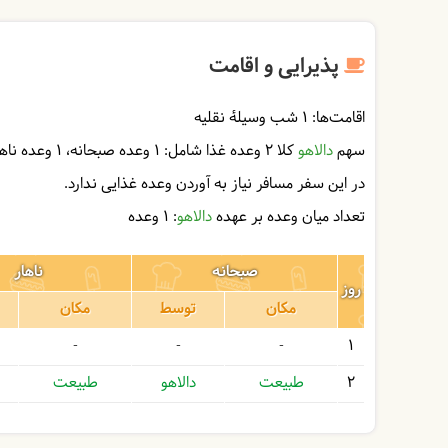
پذیرایی و اقامت
اقامت‌ها:
1 شب وسیلۀ نقلیه
سهم
دالاهو
کلا 2 وعده غذا شامل:
1 وعده صبحانه
1 وعده ناهار
در این سفر مسافر نیاز به آوردن وعده غذایی ندارد.
تعداد میان وعده بر عهده
دالاهو
: 1 وعده
صبحانه
ناهار
روز
مکان
توسط
مکان
-
-
-
1
2
طبیعت
دالاهو
طبیعت