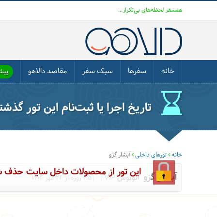
همسفر لحظه‌های بی‌تکرار...
خانه
سفرها
سبک سفر
مقاصد دالاهو
پیشن
تاریخ اجرا یا ثبت‌نام این تور گذش
خانه
تورهای داخلی
آبشار گزو
این تور از محصولات داخل سایت حذف 
آبشار گزو
اتوبوس VIP
|1.5 روزه از 24 مهر 1404