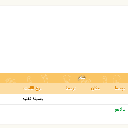
شام
توسط
مکان
توسط
نوع اقامت
-
-
-
وسیلۀ نقلیه
دالاهو