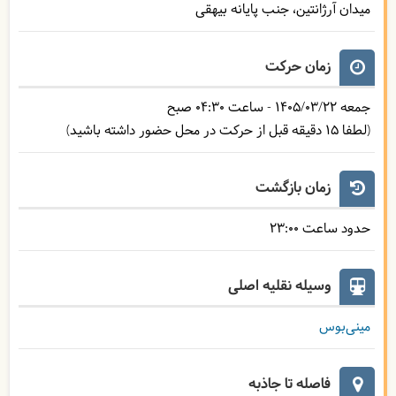
میدان آرژانتین، جنب پایانه بیهقی
زمان حرکت
جمعه
1405/03/22
- ساعت
04:30
صبح
(لطفا 15 دقیقه قبل از حرکت در محل حضور داشته باشید)
زمان بازگشت
حدود ساعت
23:00
وسیله نقلیه اصلی
مینی‌بوس
فاصله تا جاذبه