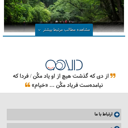
پلنگ دره کجاست؟
مشاهده مطالب مرتبط
بیشتر
از دی که گذشت هیچ از او یاد مکُن / فردا که
نیامده‌ست فریاد مکُن ... «خیام»
ارتباط با ما