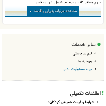
سهم مسافر کلا 1 وعده غذا شامل:
1 وعده ناهار
مشاهده
جزئیات پذیرایی و اقامت
1
در
رستوران
| به عهده
دالاهو
در
طبیعت
| به عهده
گردشگر
سایر خدمات
تیم سرپرستی
ورودیه ها
بیمه مسئولیت مدنی
اطلاعات تکمیلی
شرایط و قیمت همراهی کودکان: