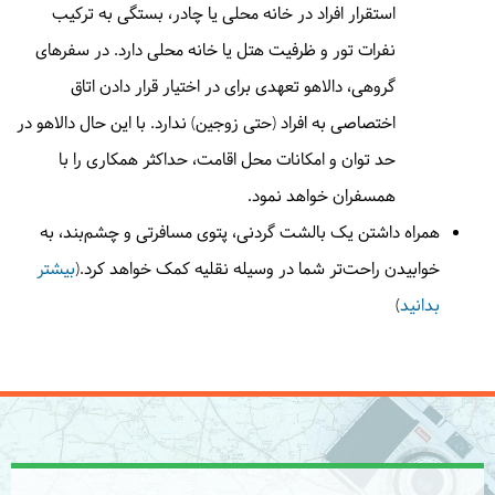
در
رستوران
| به عهده
دالاهو
سوی تهران ادامه می دهیم. شب هنگام با خاطراتی خوش
استقرار افراد در خانه محلی یا چادر، بستگی به ترکیب
به تهران می رسیم.
نفرات تور و ظرفیت هتل یا خانه محلی دارد. در سفرهای
حدود 9 ساعت در وسیله نقلیه
گروهی، دالاهو تعهدی برای در اختیار قرار دادن اتاق
صبحانه در رستوران هتل توسط دالاهو
ناهار در رستوران
اختصاصی به افراد (حتی زوجین) ندارد. با این حال دالاهو در
توسط دالاهو
حد توان و امکانات محل اقامت، حداکثر همکاری را با
همسفران خواهد نمود.
همراه داشتن یک بالشت گردنی، پتوی مسافرتی و چشم‌بند، به
خوابیدن راحت‌تر شما در وسیله نقلیه کمک خواهد کرد.(
بیشتر
بدانید
)