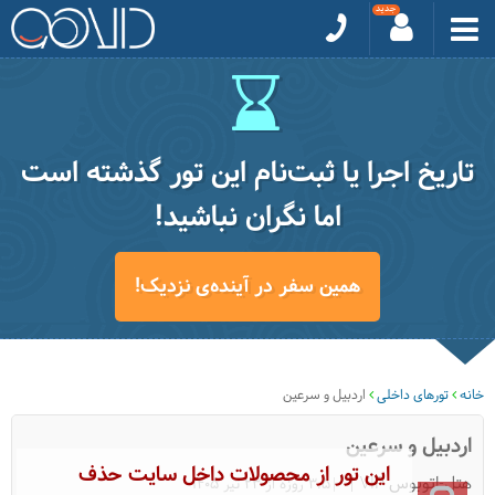
تاریخ اجرا یا ثبت‌نام این تور گذشته است
اما نگران نباشید!
همین سفر در آینده‌ی نزدیک!
خانه
تورهای داخلی
اردبیل و سرعین
اردبیل و سرعین
این تور از محصولات داخل سایت حذف
هتل-اتوبوس VIP
|3.5 روزه از 23 تیر 1405