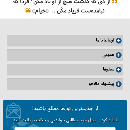
از دی که گذشت هیچ از او یاد مکُن / فردا که
نیامده‌ست فریاد مکُن ... «خیام»
آشنایی با تورهای انفرادی و گروهی دالاهو
ارتباط با ما
عمومی
سفرها
پیشنهاد دالاهو
از جدیدترین تورها مطلع باشید!
خانقاه و مجموعه بقعه شیخ صفی‌الدین در اردبیل
با وارد کردن ایمیل خود مطالبی خواندنی و جذاب دریافت کنید.