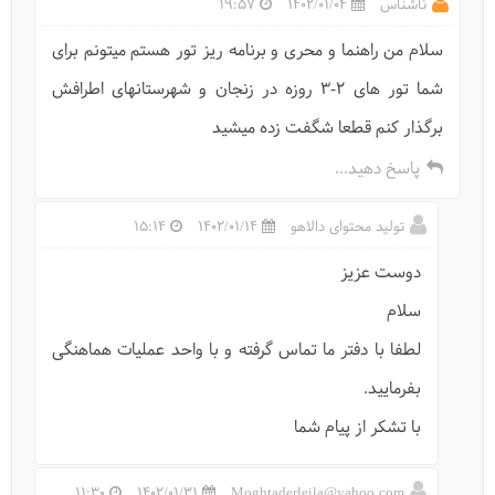
ناشناس
1402/01/04
19:57
سلام من راهنما و محری و برنامه ریز تور هستم میتونم برای
شما تور های 2-3 روزه در زنجان و شهرستانهای اطرافش
برگذار کنم قطعا شگفت زده میشید
پاسخ دهید...
تولید محتوای دالاهو
1402/01/14
15:14
اژدهای افسانه‌های چین در ایران (معبد داش کسن)
دوست عزیز
سلام
لطفا با دفتر ما تماس گرفته و با واحد عملیات هماهنگی
بفرمایید.
با تشکر از پیام شما
11:30
1402/01/31
Moghtaderleila@yahoo.com