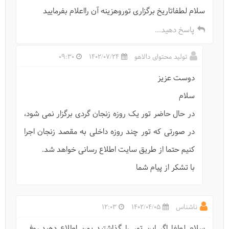
سلام لطفاتاریخ برگزاری توروهزینه آن رااعلام بفرمایید
پاسخ دهید...
تولید محتوای دالاهو
1402/07/24
09:30
دوست عزیز
قلعه لک‌لک را دیده‌اید؟
سلام
در حال حاضر تور یک روزه زنجان گردی برگزار نمی شود،
در صورتی که تور چند روزه داخلی به مقصد زنجان اجرا
کنیم حتما از طریق سایت اطلاع رسانی خواهد شد.
با تشکر از پیام شما
ناشناس
1402/04/05
12:03
سلام لطفا اگر اين تور را گذاشتيد بمن اطلاع دهيد.روفي