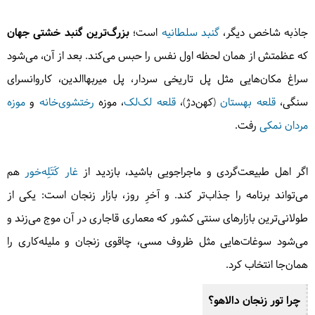
جاذبه شاخص دیگر،
گنبد سلطانیه
است؛
بزرگ‌ترین گنبد خشتی جهان
که عظمتش از همان لحظه اول نفس را حبس می‌کند. بعد از آن، می‌شود
سراغ مکان‌هایی مثل پل تاریخی سردار، پل میربهاالدین، کاروانسرای
سنگی،
قلعه بهستان
(کهن‌دژ)،
قلعه لک‌لک
، موزه
رختشوی‌خانه
و
موزه
مردان نمکی
رفت.
اگر اهل طبیعت‌گردی و ماجراجویی باشید، بازدید از
غار کَتَلِه‌خور
هم
می‌تواند برنامه را جذاب‌تر کند. و آخرِ روز، بازار زنجان است: یکی از
طولانی‌ترین بازارهای سنتی کشور که معماری قاجاری در آن موج می‌زند و
می‌شود سوغات‌هایی مثل ظروف مسی، چاقوی زنجان و ملیله‌کاری را
همان‌جا انتخاب کرد.
چرا تور زنجان دالاهو؟