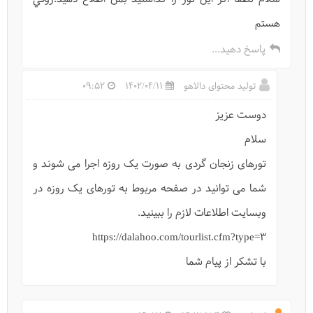
هستم
«کتله‌خور» به فهرست طولانی‌ترین غارهای جهان اضافه می‌شود
پاسخ دهید...
تولید محتوای دالاهو
1402/04/11
09:52
دوست عزیز
سلام
تورهای زنجان گردی به صورت یک روزه اجرا می شوند و
شما می توانید در صفحه مربوط به تورهای یک روزه در
وبسایت اطلاعات لازم را ببینید.
https://dalahoo.com/tourlist.cfm?type=3
راز مرگ مردان نمکی در موزه زنجان چیست؟
با تشکر از پیام شما