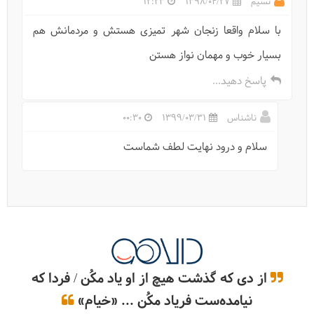
نسیم
1398/04/27
12:23
با سلام واقعا زنجان شهر تمیزی هستش و مردمانش هم
بسیار خوب و مهمان نواز هستن
پاسخ دهید...
ناشناس
1399/03/31
00:30
سلام و درود نهایت لطف شماست
از دی که گذشت هیچ از او یاد مکُن / فردا که
نیامده‌ست فریاد مکُن ... «خیام»