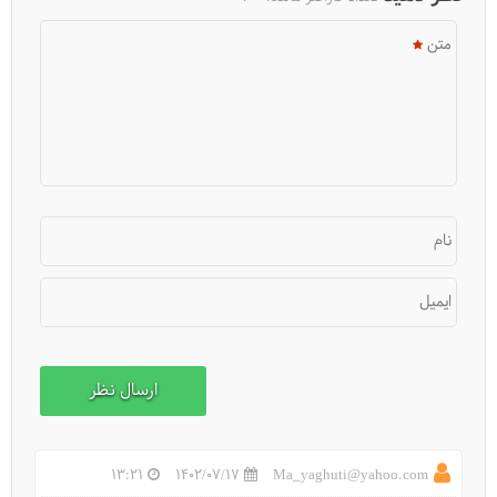
متن
نام
ایمیل
معرفی قلعه بهستان زنجان
13:21
1402/07/17
Ma_yaghuti@yahoo.com