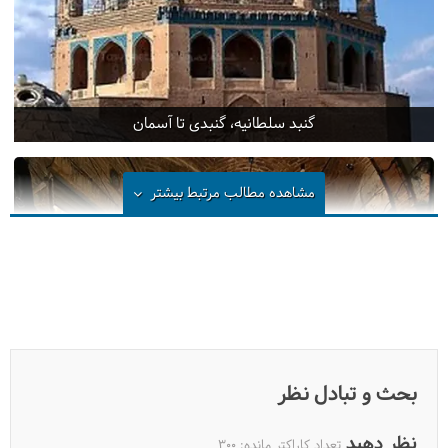
گنبد سلطانیه، گنبدی تا آسمان
مشاهده مطالب مرتبط
بیشتر
بحث و تبادل نظر
سفری به شهر زیبای زنجان
نظر دهید
تعداد کاراکتر مانده:
300