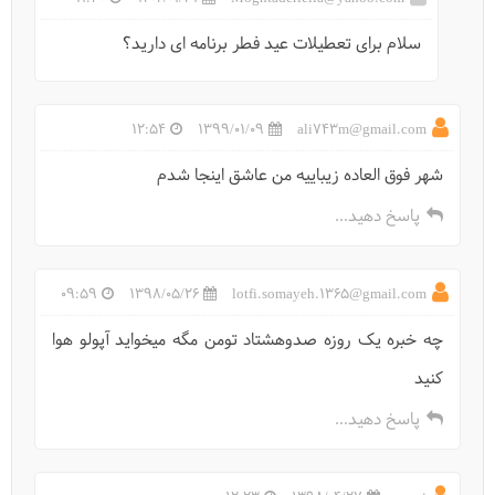
سلام برای تعطیلات عید فطر برنامه ای دارید؟
غار کتله خور تا خرقان کجاست؟
12:54
1399/01/09
ali743m@gmail.com
شهر فوق العاده زیباییه من عاشق اینجا شدم
پاسخ دهید...
09:59
1398/05/26
lotfi.somayeh.1365@gmail.com
چه خبره یک روزه صدوهشتاد تومن مگه میخواید آپولو هوا
کنید
پاسخ دهید...
بنای رخت‌شوی‌خانه زنجان