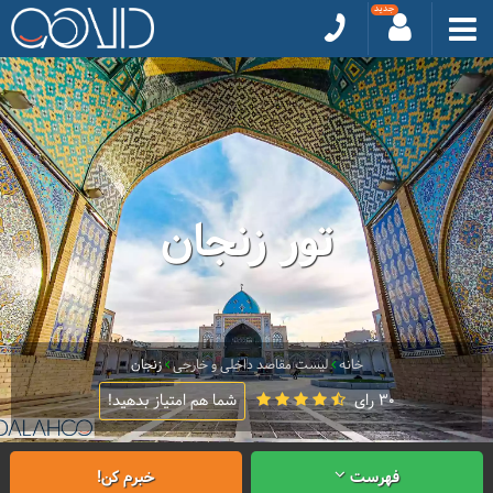
تور زنجان
خانه
لیست مقاصد داخلی و خارجی
زنجان
30 رای
شما هم امتیاز بدهید!
فهرست
خبرم کن!