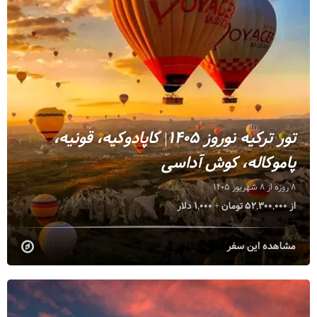
تور ترکیه نوروز 1405| کاپادوکیه، قونیه،
پاموکاله، کوش آداسی
8 روزه از 8 شهریور 1405
از 52,300,000 تومان + 1,000 دلار
مشاهده این سفر