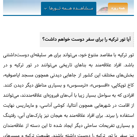
مــشاهــده
هــمه تــورها
همه روزه
آیا تور ترکیه را برای سفر دوست خواهم داشت؟
تور ترکیه با مقاصد متنوع خود، می‌تواند برای هر سلیقه‌ای دوست‌داشتنی
باشد. افراد علاقه‌مند به بناهای تاریخی می‌توانند در تور ترکیه و در
بخش‌های مختلف این کشور از جاهایی دیدنی همچون مسجد ایاصوفیه،
تور سرزمین لِگو (لگولند) استانبول - مرداد
کاخ توپکاپی، «افسوس»، «ترمسوس» و بسیاری مناطق دیگر دیدن کنند.
۱۴۰۵
افرادی که به سواحل بسیار زیبا با آب‌های فیروزه‌ای علاقه‌مندند، می‌توانند
از اقامت در شهرهایی همچون آنتالیا، کوشی آداسی، و مارماریس نهایت
همه روزه
15 دلار
استفاده را ببرند. برای افراد علاقه‌مند به هیجان نیز پارک‌های آبی، رفتینگ
و بسیاری تفریحات ساحلی دیگر ایجاد شده تا این دسته از علاقه‌مندان
مشاهده این سفر
نیز سفر با تور ترکیه را دوست داشته باشند. طبیعت ترکیه و مسیرهای