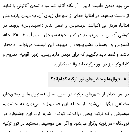
می‌روید دیدن «آنیت کابیر»، آرامگاه آتاتورک، موزه تمدن آناتولی را نباید
همه روزه
از دست بدهید. در آنتالیا جدای از سواحل زیبای آن، به دیدن پارک ملی
از 40 دلار
آنتالیا، مرکز آبی آکوالند، ترمسوس و آمفی تئاتر «آسپندوس» بروید. در
مشاهده این سفر
کوشی آداسی نیز می‌توانید در کنار تجربه سواحل زیبای آن، غار «کاراجا»،
افسوس و روستای «شیرینجه» را ببینید. این لیست می‌تواند ادامه‌دار
باشد و فقط باید بگوییم که برای دیدن مارماریس، ازمیر، قونیه، بدروم و
کاپادوکیا نیز در تور ترکیه باید وقت بگذارید.
فستیوال‌ها و جشن‌های تور ترکیه کدام‌اند؟
در هر کدام از شهرهای ترکیه در طول سال فستیوال‌ها و جشن‌های
مختلفی برگزار می‌شود. از جمله این فستیوال‌ها می‌توان به جشنواره
موسیقی راک ترکیه یعنی «راک‌اند کوک» اشاره کرد. این جشنواره در
فرودگاه «هزارفن» برگزار می‌شود و اگر اهل موسیقی هستید در تور ترکیه